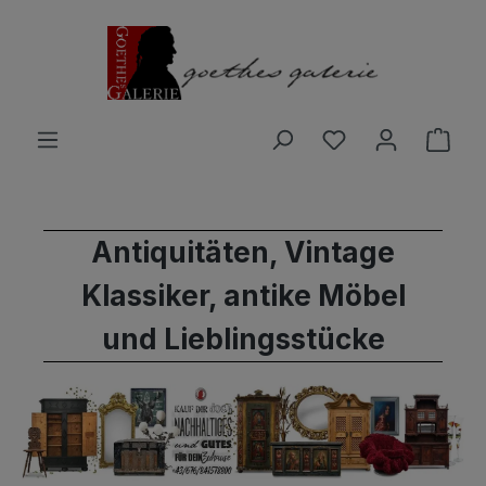
Zum Hauptinhalt springen
Du hast 0 Produ
Ware
Antiquitäten, Vintage
Klassiker, antike Möbel
und Lieblingsstücke