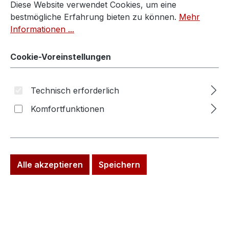
Diese Website verwendet Cookies, um eine
bestmögliche Erfahrung bieten zu können.
Mehr
Informationen ...
Cookie-Voreinstellungen
Technisch erforderlich
Produktgalerie überspringen
Antike Bauernschränke und Möbel
Komfortfunktionen
Antiquitäten ...
Rabatt
Ra
%
%
Alle akzeptieren
Speichern