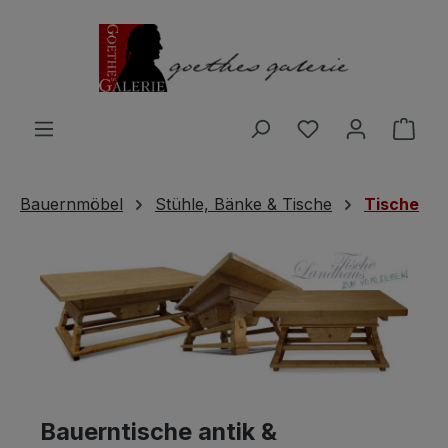
Zum Hauptinhalt springen
Du hast 0 Produ
Ware
Bauernmöbel
Stühle, Bänke & Tische
Tische
Bauerntische antik &