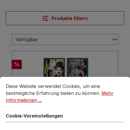
Produkte filtern
Rabatt
%
Cookie-Voreinstellungen
Diese Website verwendet Cookies, um eine bestmögliche E
Diese Website verwendet Cookies, um eine
bestmögliche Erfahrung bieten zu können.
Mehr
Informationen ...
Cookie-Voreinstellungen
Küchentisch Vollholz Industrial Style
Arbeitstisch