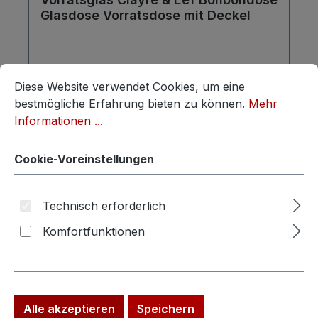
Glasdose Vorratsdose mit Deckel
Cookie-Voreinstellungen
Diese Website verwendet Cookies, um eine bestmögliche E
Diese Website verwendet Cookies, um eine
bestmögliche Erfahrung bieten zu können.
Mehr
Informationen ...
Regulärer Preis:
Verkaufspreis:
4,50 €
6,90 €
(34.78% gespart)
Preise inkl. MwSt. zzgl. Versandkosten
Cookie-Voreinstellungen
In den Warenkorb
Technisch erforderlich
Komfortfunktionen
Rabatt
%
Tipp
Alle akzeptieren
Speichern