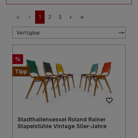
Seite
Seite
Seite
1
2
3
Rabatt
%
Tipp
Stadthallensessel Roland Rainer
Stapelstühle Vintage 50er-Jahre