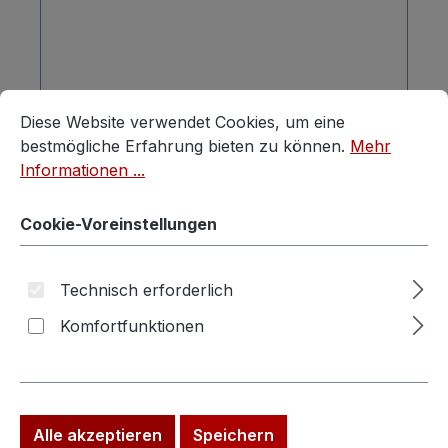
Cookie-Voreinstellungen
Diese Website verwendet Cookies, um eine bestmögliche E
Regulärer Preis:
Verkaufspreis:
420,00 €
590,00 €
(28.81% gespart)
Diese Website verwendet Cookies, um eine
Preise inkl. MwSt. zzgl. Versandkosten
bestmögliche Erfahrung bieten zu können.
Mehr
Informationen ...
In den Warenkorb
Cookie-Voreinstellungen
Technisch erforderlich
Rabatt
%
Komfortfunktionen
Tipp
Alle akzeptieren
Speichern