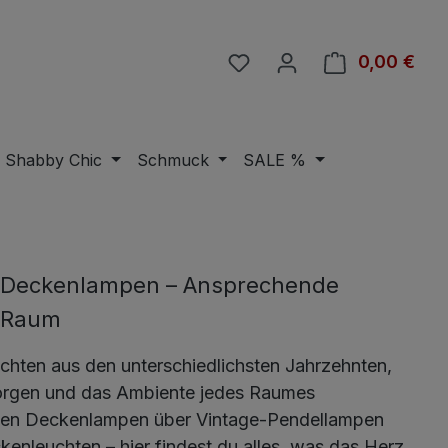
Du hast 0 Produkte auf 
0,00 €
Ware
Shabby Chic
Schmuck
SALE %
Deckenlampen – Ansprechende
n Raum
chten aus den unterschiedlichsten Jahrzehnten,
 sorgen und das Ambiente jedes Raumes
tiken Deckenlampen über Vintage-Pendellampen
enleuchten – hier findest du alles, was das Herz