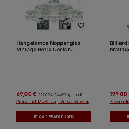
Hängelampe Noppenglas
Billiar
Vintage Retro Design
braung
Küchenlampe
Tresenl
Regulärer Preis:
Verkaufspreis:
Verkaufs
69,00 €
199,00
149,00 €
(53.69% gespart)
Preise inkl. MwSt. zzgl. Versandkosten
Preise ink
In den Warenkorb