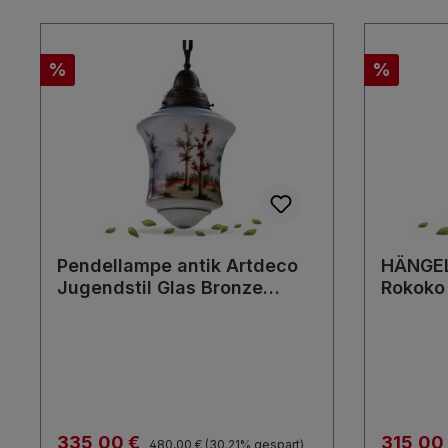
Rabatt
Rabatt
%
%
Pendellampe antik Artdeco
HÄNGEL
Jugendstil Glas Bronze
Rokoko 
Hängelampe Handbemalt
Regulärer Preis:
Verkaufspreis:
Verkaufs
335,00 €
315,00
480,00 €
(30.21% gespart)