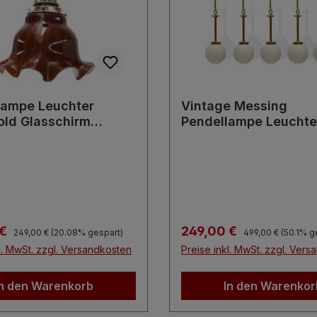
dlampe Leuchter
Vintage Messing
old Glasschirm
Pendellampe Leuchte
euchter
Glaskugel Bauhaus
Hängelampe
Regulärer Preis:
Regulärer Preis:
preis:
Verkaufspreis:
 €
249,00 €
249,00 €
(20.08% gespart)
499,00 €
(50.1% g
l. MwSt. zzgl. Versandkosten
Preise inkl. MwSt. zzgl. Ver
In den Warenkorb
In den Warenkor