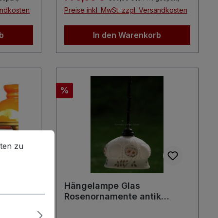
sandkosten
Preise inkl. MwSt. zzgl. Versandkosten
b
In den Warenkorb
Rabatt
%
en zu können.
Mehr Informationen ...
ten zu
Hängelampe Glas
ssing
Rosenornamente antik
Shabby Chic Luster