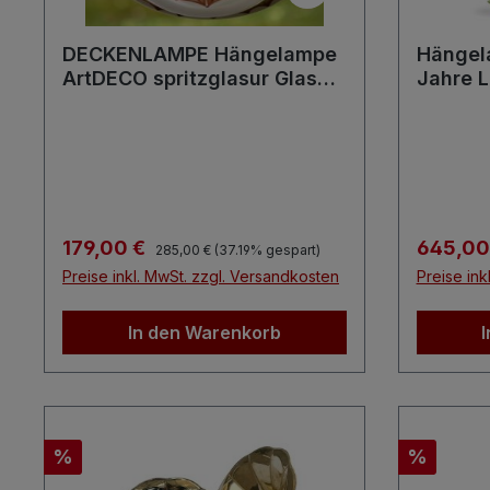
DECKENLAMPE Hängelampe
Hängel
ArtDECO spritzglasur Glas
Jahre 
antiker Luster
Mazzeg
Regulärer Preis:
Verkaufspreis:
Verkaufs
179,00 €
645,00
285,00 €
(37.19% gespart)
Preise inkl. MwSt. zzgl. Versandkosten
Preise ink
In den Warenkorb
Rabatt
Rabatt
%
%