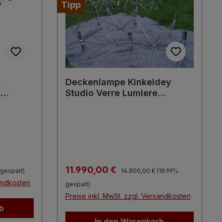
Tipp
k
Deckenlampe Kinkeldey
n
Studio Verre Lumiere
Vintage Chrom Sputnik
Lampe ATOMIC PLAFONIERE
Regulärer Preis:
Verkaufspreis:
11.990,00 €
 gespart)
14.800,00 €
(18.99%
sandkosten
gespart)
Preise inkl. MwSt. zzgl. Versandkosten
b
In den Warenkorb