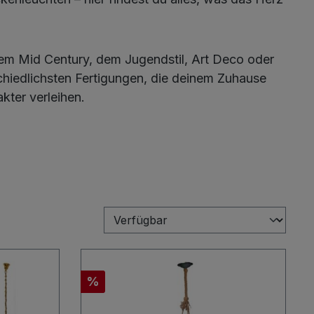
em Mid Century, dem Jugendstil, Art Deco oder
chiedlichsten Fertigungen, die deinem Zuhause
kter verleihen.
Rabatt
%