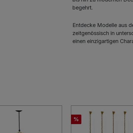
begehrt.
Entdecke Modelle aus d
zeitgenössisch in unters
einen einzigartigen Chara
Rabatt
%