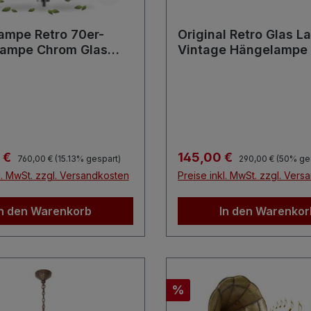
ampe Retro 70er-
Original Retro Glas 
Lampe Chrom Glas
Vintage Hängelampe
a Design
Regulärer Preis:
Regulärer Preis:
preis:
Verkaufspreis:
 €
145,00 €
760,00 €
(15.13% gespart)
290,00 €
(50% ge
l. MwSt. zzgl. Versandkosten
Preise inkl. MwSt. zzgl. Ver
In den Warenkorb
In den Warenkor
Rabatt
%