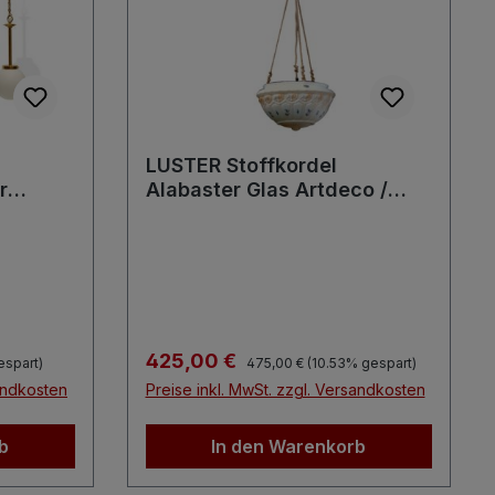
LUSTER Stoffkordel
r
Alabaster Glas Artdeco /
Jugendstil Rosen
Regulärer Preis:
Verkaufspreis:
425,00 €
espart)
475,00 €
(10.53% gespart)
sandkosten
Preise inkl. MwSt. zzgl. Versandkosten
b
In den Warenkorb