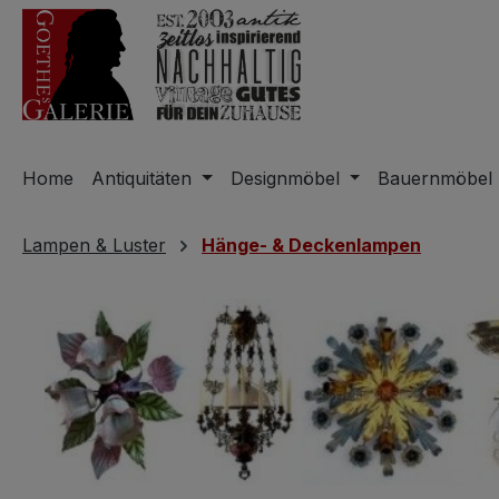
m Hauptinhalt springen
Zur Suche springen
Zur Hauptnavigation springen
Home
Antiquitäten
Designmöbel
Bauernmöbel
Lampen & Luster
Hänge- & Deckenlampen