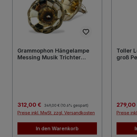
Grammophon Hängelampe
Toller
Messing Musik Trichter
groß P
Vintagedesign
Jugends
Regulärer Preis:
Verkaufspreis:
Verkaufs
312,00 €
279,00
349,00 €
(10.6% gespart)
Preise inkl. MwSt. zzgl. Versandkosten
Preise ink
In den Warenkorb