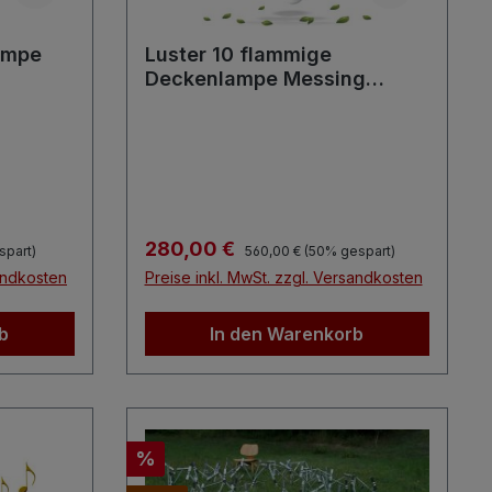
Lampe
Luster 10 flammige
Deckenlampe Messing
Glaskugeln großer Leuchter
Regulärer Preis:
Verkaufspreis:
280,00 €
spart)
560,00 €
(50% gespart)
sandkosten
Preise inkl. MwSt. zzgl. Versandkosten
b
In den Warenkorb
Rabatt
%