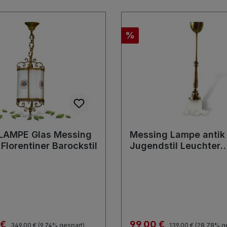
Rabatt
%
AMPE Glas Messing
Messing Lampe antik
Florentiner Barockstil
Jugendstil Leuchter
Glasschirm Tresenleu
Regulärer Preis:
Regulärer Preis:
preis:
Verkaufspreis:
 €
99,00 €
349,00 €
(9.74% gespart)
139,00 €
(28.78% g