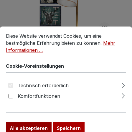
Cookie-Voreinstellungen
Diese Website verwendet Cookies, um eine bestmögliche E
Diese Website verwendet Cookies, um eine
bestmögliche Erfahrung bieten zu können.
Mehr
Schreibtischlampe Messing große
Informationen ...
goldene Vintage Lampe (1/6)
Cookie-Voreinstellungen
Technisch erforderlich
Komfortfunktionen
Regulärer Preis:
Verkaufspreis:
149,00 €
239,00 €
(37.66% gespart)
Preise inkl. MwSt. zzgl. Versandkosten
In den Warenkorb
Alle akzeptieren
Speichern