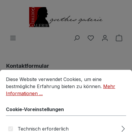
Zum Hauptinhalt springen
Du hast 0 Produ
Ware
Kontaktformular
Cookie-Voreinstellungen
Diese Website verwendet Cookies, um eine bestmögliche E
Diese Website verwendet Cookies, um eine
Anrede
*
bestmögliche Erfahrung bieten zu können.
Mehr
Informationen ...
Cookie-Voreinstellungen
Vorname
*
Technisch erforderlich