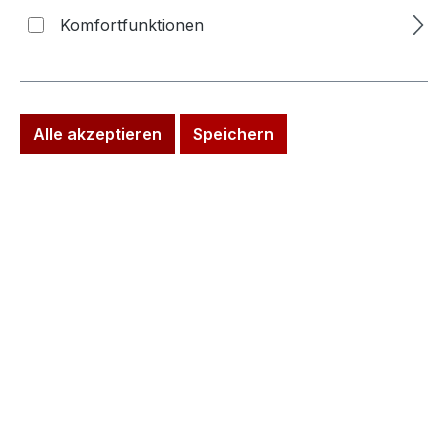
Nachname
*
Komfortfunktionen
Ihre E-Mail-Adresse
*
Alle akzeptieren
Speichern
Telefon
*
Betreff
*
Kommentar
*