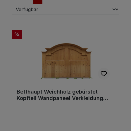
Rabatt
%
Betthaupt Weichholz gebürstet
Kopfteil Wandpaneel Verkleidung
Landhausstil