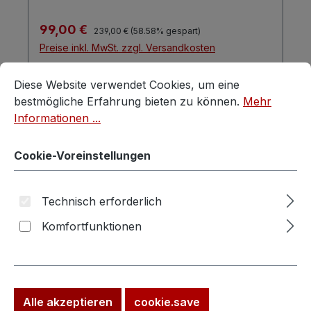
Regulärer Preis:
Verkaufspreis:
99,00 €
239,00 €
(58.58% gespart)
Preise inkl. MwSt. zzgl. Versandkosten
Cookie-Voreinstellungen
Diese Website verwendet Cookies, um eine bestmögliche E
In den Warenkorb
Diese Website verwendet Cookies, um eine
bestmögliche Erfahrung bieten zu können.
Mehr
Informationen ...
Cookie-Voreinstellungen
Rabatt
%
Technisch erforderlich
Komfortfunktionen
Bauernschrank Nachttisch Weichholz
Alle akzeptieren
cookie.save