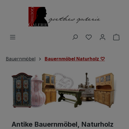
Zum Hauptinhalt springen
Du hast 0 Produ
Ware
Bauernmöbel
Bauernmöbel Naturholz ♡
Antike Bauernmöbel, Naturholz