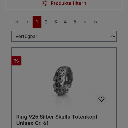
Produkte filtern
Seite
Seite
Seite
Seite
Seite
1
2
3
4
5
Rabatt
%
Ring 925 Silber Skulls Totenkopf
Unisex Gr. 61