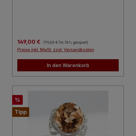
Regulärer Preis:
Verkaufspreis:
149,00 €
179,00 €
(16.76% gespart)
Preise inkl. MwSt. zzgl. Versandkosten
In den Warenkorb
Rabatt
%
Tipp