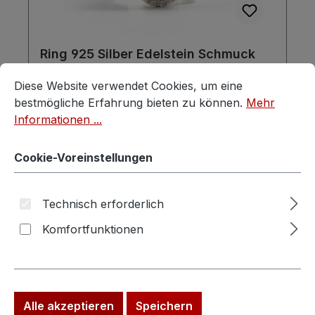
Ring 925 Silber Edelstein Schmuck
Cocktailring Turmalin
Cookie-Voreinstellungen
Diese Website verwendet Cookies, um eine bestmögliche E
Diese Website verwendet Cookies, um eine
bestmögliche Erfahrung bieten zu können.
Mehr
Informationen ...
Cookie-Voreinstellungen
Regulärer Preis:
Verkaufspreis:
149,00 €
189,00 €
(21.16% gespart)
Preise inkl. MwSt. zzgl. Versandkosten
Technisch erforderlich
Komfortfunktionen
In den Warenkorb
Alle akzeptieren
Speichern
Rabatt
%