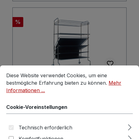
Rabatt
%
Cookie-Voreinstellungen
Diese Website verwendet Cookies, um eine bestmögliche E
Diese Website verwendet Cookies, um eine
Vintage Serviertisch schwarz Retro
bestmögliche Erfahrung bieten zu können.
Mehr
Beistelltisch Bauhaus Design
Informationen ...
Zeitungstisch
Cookie-Voreinstellungen
Technisch erforderlich
Regulärer Preis:
Verkaufspreis:
249,00 €
Komfortfunktionen
489,00 €
(49.08% gespart)