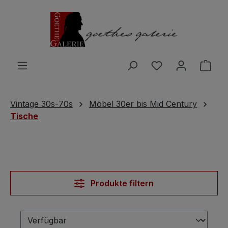
Zum Hauptinhalt springen
Du hast 0 Produ
Ware
Vintage 30s-70s
Möbel 30er bis Mid Century
Tische
Produkte filtern