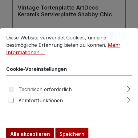
Vintage Tortenplatte ArtDeco
Keramik Servierplatte Shabby Chic
Cookie-Voreinstellungen
Diese Website verwendet Cookies, um eine bestmögliche E
Diese Website verwendet Cookies, um eine
bestmögliche Erfahrung bieten zu können.
Mehr
Informationen ...
Regulärer Preis:
Verkaufspreis:
84,50 €
99,00 €
(14.65% gespart)
Cookie-Voreinstellungen
Preise inkl. MwSt. zzgl. Versandkosten
In den Warenkorb
Technisch erforderlich
Komfortfunktionen
Rabatt
%
Alle akzeptieren
Speichern