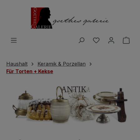
Zum Hauptinhalt springen
Du hast 0 Produ
Ware
Haushalt
Keramik & Porzellan
Für Torten + Kekse