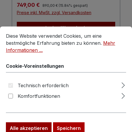
Regulärer Preis:
Verkaufspreis:
749,00 €
890,00 €
(15.84% gespart)
Preise inkl. MwSt. zzgl. Versandkosten
In den Warenkorb
Cookie-Voreinstellungen
Diese Website verwendet Cookies, um eine bestmögliche E
Diese Website verwendet Cookies, um eine
bestmögliche Erfahrung bieten zu können.
Mehr
Informationen ...
Cookie-Voreinstellungen
Technisch erforderlich
Komfortfunktionen
Spiegel mit Rahmen groß Barockstil
Ornamente
Alle akzeptieren
Speichern