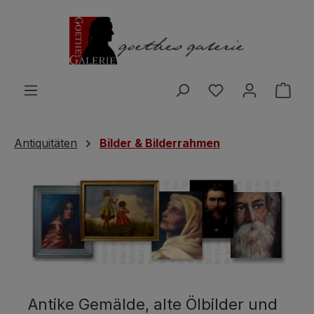
Zum Hauptinhalt springen
Du hast 0 Produ
Ware
Antiquitäten
Bilder & Bilderrahmen
Antike Gemälde, alte Ölbilder und