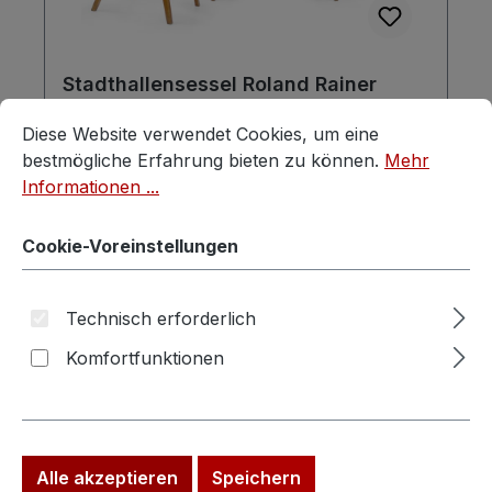
Stadthallensessel Roland Rainer
Stapelstühle Vintage 50er-Jahre
Cookie-Voreinstellungen
Diese Website verwendet Cookies, um eine bestmögliche E
Diese Website verwendet Cookies, um eine
bestmögliche Erfahrung bieten zu können.
Mehr
Informationen ...
Cookie-Voreinstellungen
Regulärer Preis:
Verkaufspreis:
420,00 €
590,00 €
(28.81% gespart)
Preise inkl. MwSt. zzgl. Versandkosten
Technisch erforderlich
Komfortfunktionen
In den Warenkorb
Alle akzeptieren
Speichern
Rabatt
%