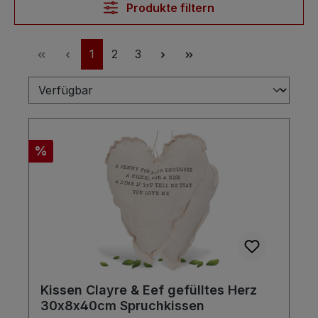
Produkte filtern
Seite
Seite
Seite
1
2
3
Rabatt
%
Kissen Clayre & Eef gefülltes Herz
30x8x40cm Spruchkissen