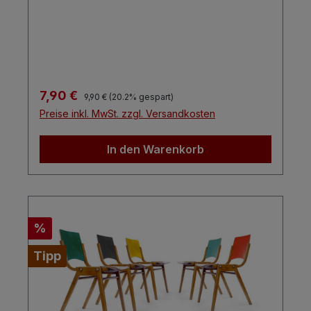
Regulärer Preis:
Verkaufspreis:
7,90 €
9,90 €
(20.2% gespart)
Preise inkl. MwSt. zzgl. Versandkosten
In den Warenkorb
Rabatt
%
Tipp