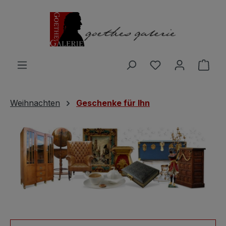
Zum Hauptinhalt springen
Du hast 0 Produ
Ware
Weihnachten
Geschenke für Ihn