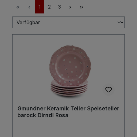
Seite
Seite
Seite
1
2
3
Gmundner Keramik Teller Speiseteller
barock Dirndl Rosa