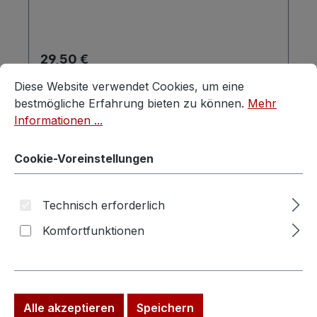
Regulärer Preis:
29,50 €
Cookie-Voreinstellungen
Diese Website verwendet Cookies, um eine bestmögliche E
Preise inkl. MwSt. zzgl. Versandkosten
Diese Website verwendet Cookies, um eine
bestmögliche Erfahrung bieten zu können.
Mehr
In den Warenkorb
Informationen ...
Cookie-Voreinstellungen
Technisch erforderlich
Komfortfunktionen
Alle akzeptieren
Speichern