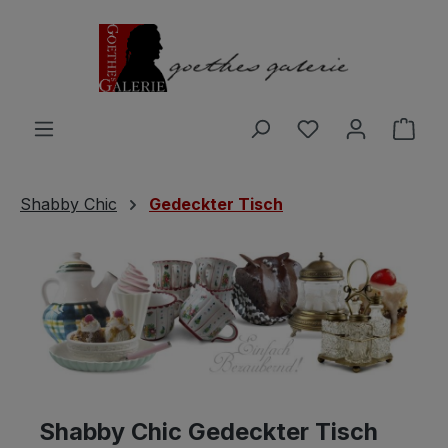
Zum Hauptinhalt springen
Du hast 0 Produ
Ware
Shabby Chic
Gedeckter Tisch
Shabby Chic Gedeckter Tisch