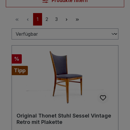
Produkte filtern
Seite
Seite
Seite
1
2
3
Rabatt
%
Tipp
Original Thonet Stuhl Sessel Vintage
Retro mit Plakette