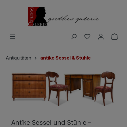
Zum Hauptinhalt springen
Du hast 0 Produ
Ware
Antiquitäten
antike Sessel & Stühle
Antike Sessel und Stühle –