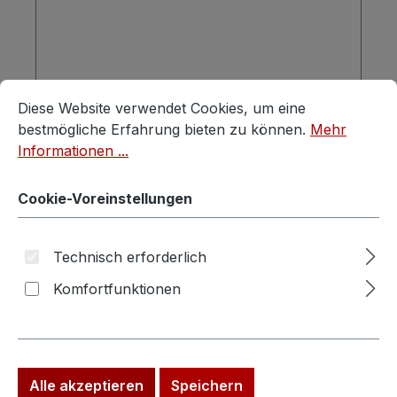
Cookie-Voreinstellungen
Diese Website verwendet Cookies, um eine bestmögliche E
Diese Website verwendet Cookies, um eine
Regulärer Preis:
Verkaufspreis:
199,00 €
279,00 €
(28.67% gespart)
bestmögliche Erfahrung bieten zu können.
Mehr
Preise inkl. MwSt. zzgl. Versandkosten
Informationen ...
In den Warenkorb
Cookie-Voreinstellungen
Technisch erforderlich
Rabatt
%
Komfortfunktionen
Alle akzeptieren
Speichern