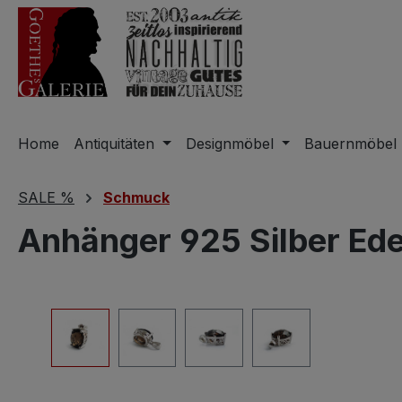
m Hauptinhalt springen
Zur Suche springen
Zur Hauptnavigation springen
Home
Antiquitäten
Designmöbel
Bauernmöbel
SALE %
Schmuck
Anhänger 925 Silber Ed