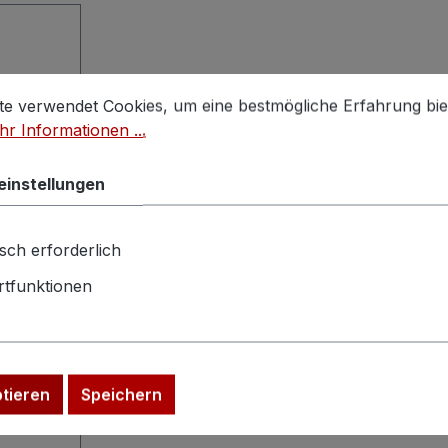
stellungen
 verwendet Cookies, um eine bestmögliche Erfahrung biet
te verwendet Cookies, um eine bestmögliche Erfahrung bie
r Informationen ...
einstellungen
sch erforderlich
5
in
tfunktionen
arbeit
ende
ptieren
Speichern
 aus
igt und
inen