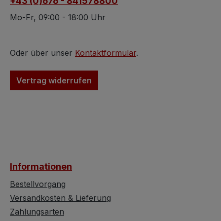
+43 (0)676 - 841578800
handelt es sich um
Pakistan.
natürlich gewachsene
Mo-Fr, 09:00 - 18:00 Uhr
Steine aus: Pakistan.
Oder über unser
Kontaktformular
.
Vertrag widerrufen
Informationen
Bestellvorgang
Versandkosten & Lieferung
Zahlungsarten