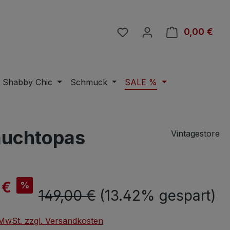
Du hast 0 Produkte auf 
0,00 €
Ware
Shabby Chic
Schmuck
SALE %
auchtopas
Vintagestore
is:
 €
%
Regulärer Preis:
149,00 €
(13.42% gespart)
. MwSt. zzgl. Versandkosten