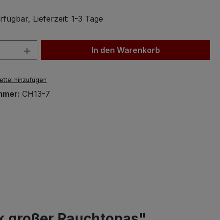
fügbar, Lieferzeit: 1-3 Tage
 Anzahl: Gib den gewünschten Wert ein 
In den Warenkorb
ttel hinzufügen
mmer:
CH13-7
k großer Rauchtopas"