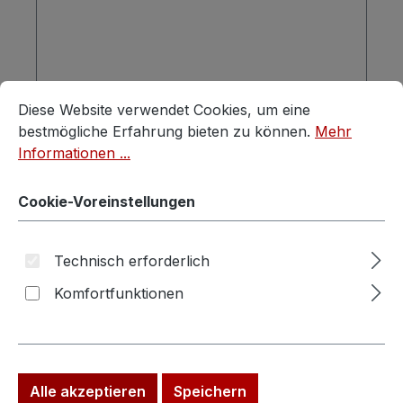
Cookie-Voreinstellungen
Diese Website verwendet Cookies, um eine bestmögliche E
Diese Website verwendet Cookies, um eine
Regulärer Preis:
Verkaufspreis:
4,50 €
6,90 €
(34.78% gespart)
bestmögliche Erfahrung bieten zu können.
Mehr
Preise inkl. MwSt. zzgl. Versandkosten
Informationen ...
In den Warenkorb
Cookie-Voreinstellungen
Technisch erforderlich
Rabatt
%
Komfortfunktionen
Alle akzeptieren
Speichern