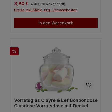
Regulärer Preis:
Verkaufspreis:
3,90 €
4,90 €
(20.41% gespart)
Preise inkl. MwSt. zzgl. Versandkosten
In den Warenkorb
Rabatt
%
Vorratsglas Clayre & Eef Bonbondose
Glasdose Vorratsdose mit Deckel