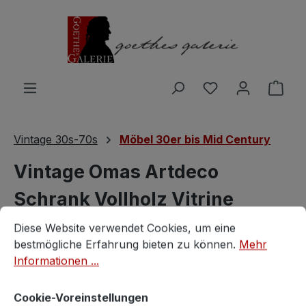
Zum Hauptinhalt springen
Du hast 0 Produ
Ware
Vintage 30s-70s
Möbel 30er bis Mid Century
Vintage Omas Artdeco
Schrank Vollholz Vitrine
Cookie-Voreinstellungen
Diese Website verwendet Cookies, um eine bestmögliche E
Küchenschrank
Diese Website verwendet Cookies, um eine
bestmögliche Erfahrung bieten zu können.
Mehr
Vintagestore
Informationen ...
Cookie-Voreinstellungen