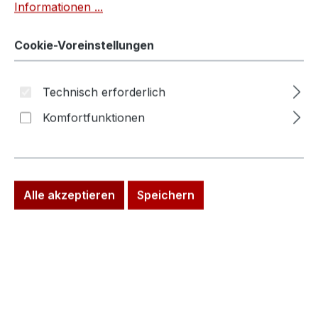
Informationen ...
Cookie-Voreinstellungen
Technisch erforderlich
Komfortfunktionen
Alle akzeptieren
Speichern
Verkaufspreis:
%
2.990,00 €
Regulärer Preis:
3.900,00 €
(23.33% gespart)
Preise inkl. MwSt. zzgl. Versandkosten