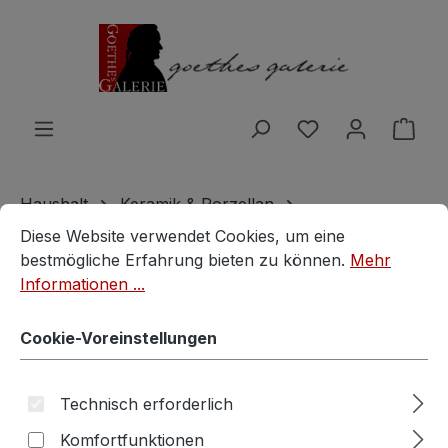
Zum Hauptinhalt springen
Du hast 0 Produ
Ware
Haushalt
Keramik & Porzellan
Cookie-Voreinstellungen
Diese Website verwendet Cookies, um eine bestmögliche E
Für Torten + Kekse
Diese Website verwendet Cookies, um eine
bestmögliche Erfahrung bieten zu können.
Mehr
antike Artdeco Keksdose
Informationen ...
Vintage Keramik Dose Shabby
Cookie-Voreinstellungen
Chic alte Vorratsdose TRAUM!
Technisch erforderlich
Vintagestore
Komfortfunktionen