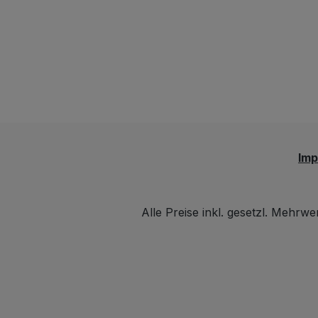
Praktisch ist natü
auch die drehbar
- somit kann sic
Gast von allen S
bedienen :) Bez
Servierplatte / D
in stilsicherer Fe
Im
Alle Preise inkl. gesetzl. Mehrwe