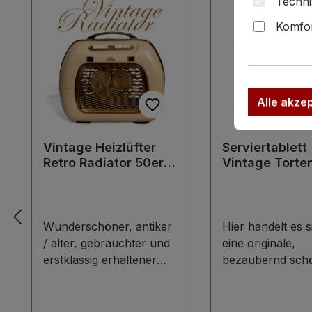
Techni
Komfor
Alle akze
Vintage Heizlüfter
Serviertablett
Retro Radiator 50er-
Vintage Torte
Jahre 60er Pastell
ArtDeco Keram
Radio Heizkörper
Drehteller
Wunderschöner, antiker
Hier handelt es 
/ alter, gebrauchter und
eine originale,
erstklassig erhaltener
bezaubernd sch
Retro Radiator /
Keramik Tortenpl
Heizlüfter / Heizkörper.
Drehmechanismu
Kabel nicht vorhanden,
hervorragendem