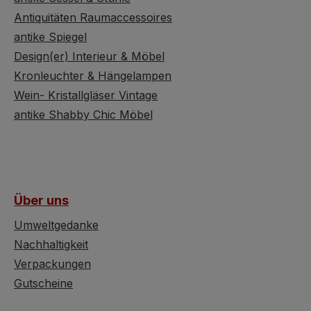
spitze
richtig stabil. Ein echter
oder Des
Antiquitäten Raumaccessoires
erlegen,
Männer-Couchtisch
Design &
ten
antike Spiegel
eben, wenn Mann
Lampe be
) zu
Metallteile liebt und sich
verchrom
Design(er) Interieur & Möbel
 sieht
gerne damit ausgefallen
unzähli
Kronleuchter & Hängelampen
de
einrichtet. Eine
Fassung
Wein- Kristallgläser Vintage
ns gut
Normaloeinrichtung ist ja
armen, d
antike Shabby Chic Möbel
 wird
sowieso vom Aussterben
typisch
bedroht - also wieso
Ästhetik
in
noch daran klammern?
minimali
gezogen.
Der Tisch wurde aus
kombinie
ch nicht
Metall gefertigt, mit einer
Klarheit
Über uns
ehr
runden Glasplatte
organis
em
ausgestattet und sieht
dynami
Umweltgedanke
ndern
einfach wunderbar aus.
Formens
Nachhaltigkeit
er Cup
Das Metall des
Sputnik
Verpackungen
h mit
Tischgestelles sollte
wohl in
Gutscheine
te
poliert werden, denn
Variant
dieser weist Alterspickel
werden,