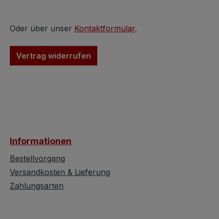
Heizlüfter neu lackieren.
immer mit Torten
Farbbeispiele in Form
(Papier zum Unt
zwei bildlicher
die extra für Tor
Oder über unser
Kontaktformular
.
Darstellungen in rosa
gemacht werden
und mint fügen wir hier
verwenden. Damit
Vertrag widerrufen
ein. Wer sich nicht mit
die zu servieren
Massen-Reproduktionen
Mehlspeise erste
abgeben möchte
aus und zweitens
sondern sich doch lieber
die Platte beim
mit Originalstücke aus
Schneiden nicht 
den entsprechenden
Mitleidenschaft 
Zeiten verwöhnt, ist hier
Jedoch macht si
Informationen
goldrichtig.
nur eine Torte s
hübsch auf dies
Bestellvorgang
Tafelaufsatz so
Versandkosten & Lieferung
auch Muffins od
Zahlungsarten
Cakes lassen sic
dieser Tortenplat
stilvoll anbieten.