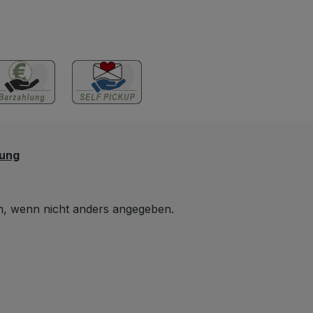
iedliche
cm Diese Spiegel-
 Effekte erzielen
Kommode würde in jeden
 Maße &
Raum gut hinein passen
he Details Die
wo es etwas an Design
ungen können
fehlt. Wer die Farbe
chätzt werden,
lieber ändern will, der
euchter nicht
wird sich gewiss nicht
engebaut wurde.
schwer tun, denn dafür
sen Größen wäre
bräuchte man das Möbel
lung
heriger Aufbau
nur leicht anschleifen
nnvoll gewesen,
(die weiße Fassung
ür den Versand
würde gleich als
 wenn nicht anders angegeben.
zerlegt werden
Grundierung dienen) und
 Zur
mit der Wunschfarbe,
haulichung der
z.B. einem glänzenden
onen haben wir
Schwarz oder doch
llwertigen
einem Pastellton,
tuhl in die
anstreichen. Daneben an
stellt – ein
den Wänden könnte man