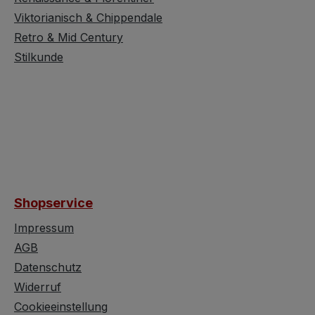
ignstudios ist.
am Spiegel - ansonsten
Viktorianisch & Chippendale
 Materialien Die
halten sich die
sticht durch ihr
Retro & Mid Century
Alters-/Gebrauchsspure
tes Gestell mit
n dieser älteren
Stilkunde
gen Up/Down
Schönheitn in Grenzen
en und Sputnik-
und das
ie für die
gesamterscheinungsbild
e Mid-Century
macht doch noch einiges
 stehen. Das
her. Dieses Vollholz
stische Design
Möbel bietet reichlich
rt metallische
Stauraum auf den
 mit einer
Abstellflächen und im
Shopservice
chen,
Korpus und würde sich
schen
optimal eigenen um in
Impressum
prache. Diese
einem Vorraum zur
AGB
 Lampe kann
Geltung zu kommen.
Datenschutz
 verschiedenen
Höhe ca. 158 cm Breite
Widerruf
en aufgebaut
ca. 121 cm Tiefe ca. 42
Cookieeinstellung
 wodurch sich
cm Spiegel ca. 45 x 121