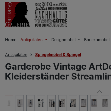
m Hauptinhalt springen
Zur Suche springen
Zur Hauptnavigation springen
Home
Antiquitäten
Designmöbel
Bauernmöbel
Antiquitäten
Spiegelmöbel & Spiegel
Garderobe Vintage ArtDe
Kleiderständer Streamli