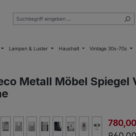
Lampen & Luster
Haushalt
Vintage 30s-70s
co Metall Möbel Spiegel 
ne
Verkaufspre
780,00
Regulär
960,00