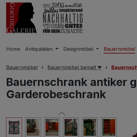
m Hauptinhalt springen
Zur Suche springen
Zur Hauptnavigation springen
Home
Antiquitäten
Designmöbel
Bauernmöbel
Bauernmöbel
Bauernmöbel bemalt ❤
Bauernsc
Bauernschrank antiker g
Garderobeschrank