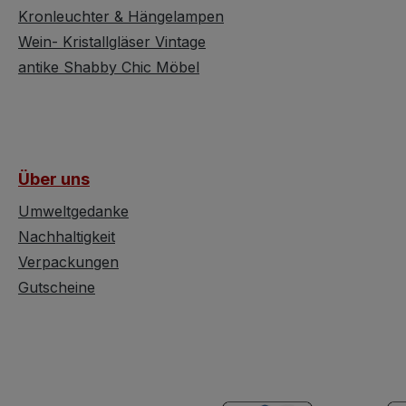
 im Zuge
Die Farben wirken richtig
Kronleuchter & Hängelampen
inige
angenehm und zu
Wein- Kristallgläser Vintage
erkennen sind Rot-,
antike Shabby Chic Möbel
un
Beige- u. Grüntöne. Der
ank
Schrank zeigt wenige
seiner
Alters- u.
eführt
Gebrauchsspuren und
lt sich
befindet sich wie
Über uns
ank um
erwähnt in sehr
lstück
schönem Zustand.
Umweltgedanke
 die den
Eleganter
Nachhaltigkeit
nes
Bauernschrank mit
Verpackungen
floraler Handbemalung
Gutscheine
für mehr Landhausflair.
er
efindet
stand
uter
ge Jahre