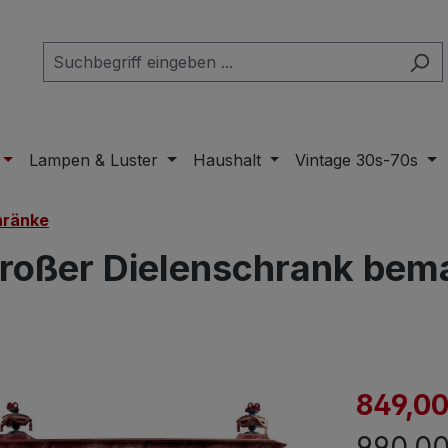
Lampen & Luster
Haushalt
Vintage 30s-70s
hränke
roßer Dielenschrank bema
Verkaufspre
849,00
Regulär
990,00