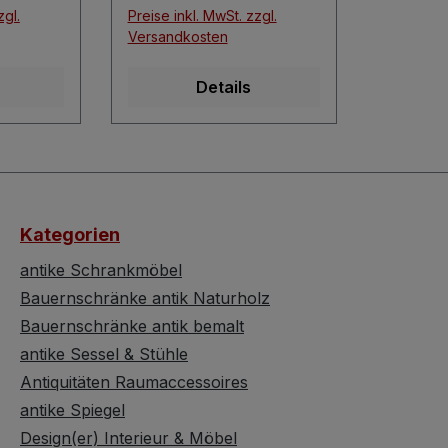
d Laune
n und in sofort
zgl.
Preise inkl. MwSt. zzgl.
nk,
einsatzbereitem
Versandkosten
.ä. zum
Zustand. Der
. Der
Bauernschrank im
Details
st
Antikstil wurde
t alten
wunderschön gefertigt
ern und
und steht auf gedrückten
Kugelbeinen. Hinter zwei
rleicht
Flügeltüren bietet der
Dielenschrank
Kategorien
geräumigen Stauraum
s wurde
für alles Erdenkliche.
antike Schrankmöbel
Der Innenraum zeigt
Bauernschränke antik Naturholz
st
überaus praktische
Bauernschränke antik bemalt
, die
Unterteilungen.
antike Sessel & Stühle
laut
Besonders ansprechend
Antiquitäten Raumaccessoires
r
ist das geschwungen
es
antike Spiegel
gefertigte Gesims und die
erts
provinzielle Bemalung.
Design(er) Interieur & Möbel