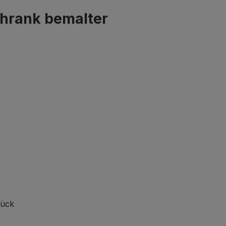
chrank bemalter
tück