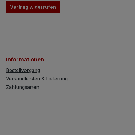
einem warmen Braunton
aufgetragen und
Vertrag widerrufen
gefasst und mit einer
dessen wurden e
kunstvollen floralen
Erneuerungen
Bemalung verziert. Die
durchgeführt. N
aufwendige Bemalung
könnte der Schr
zeigt Wiesenblumen,
natürlich sofort 
Schneeglöckchen und
Bestimmung zug
Rosen, die beinahe so
werden. Es hande
Informationen
wirken als wären sie auf
bei diesem Schr
eine Leinwand gemalt.
ein älteres Möbe
Bestellvorgang
Dieses eintürige
mit Altersspuren,
Versandkosten & Lieferung
Möbelstück ist nicht nur
Charme solch ei
Zahlungsarten
ein Blickfang, sondern
provinziellen
auch ein faszinierendes
Möbelstückes
Relikt vergangener
ausmachen. Dies
Zeiten. Datierend auf
Bauernschrank b
1729, präsentiert sich der
sich in gutem Zu
Schrank mit einer
und könnte bei g
beeindruckenden
Pflege noch lan