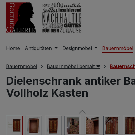
m Hauptinhalt springen
Zur Suche springen
Zur Hauptnavigation springen
Home
Antiquitäten
Designmöbel
Bauernmöbel
Bauernmöbel
Bauernmöbel bemalt ❤
Bauernsc
Dielenschrank antiker B
Vollholz Kasten