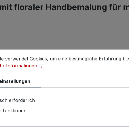
it floraler Handbemalung für m
stellungen
 verwendet Cookies, um eine bestmögliche Erfahrung biet
te verwendet Cookies, um eine bestmögliche Erfahrung bie
r Informationen ...
Rabatt
%
einstellungen
sch erforderlich
tfunktionen