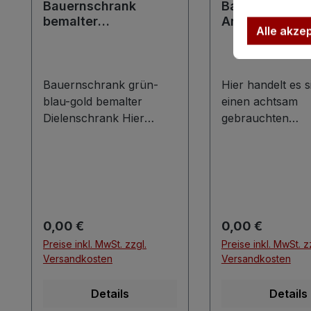
Bauernschrank
Bauernschran
bemalter
Antikstil hand
Alle akze
Dielenschrank antik
Dielenschrank
grün-gold
Bauernschrank grün-
Hier handelt es 
blau-gold bemalter
einen achtsam
Dielenschrank Hier
gebrauchten
bieten wir einen prächtig
Landhausstil
bemalten, älteren
Bauernschrank,
Schrank in sehr guter
neuzeitlich, in se
und sofort nutzbarer
schönem Gesamt
Erhaltung. Dieser
mit geringen
Augenschmeichler kann
Alters-/Gebrauc
Regulärer Preis:
Regulärer Preis:
0,00 €
0,00 €
je nach Lust und Laune
n und in sofort
Preise inkl. MwSt. zzgl.
Preise inkl. MwSt. z
als Kleiderschrank,
einsatzbereitem
Versandkosten
Versandkosten
Dielenschrank o.ä. zum
Zustand. Der
Einsatz gelangen. Der
Bauernschrank 
Details
Details
Bauernschrank ist
Antikstil wurde