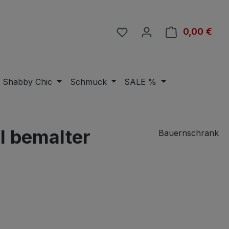
Du hast 0 Produkte auf 
0,00 €
Ware
Shabby Chic
Schmuck
SALE %
l bemalter
Bauernschrank
eis: