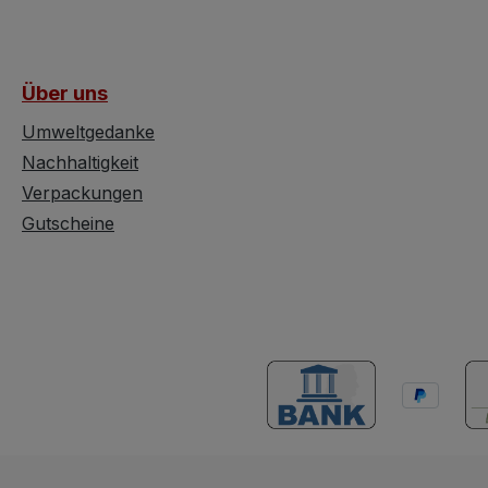
zeigt Wiesenblumen,
n und
Schneeglöckchen und
Rosen, die beinahe so
Über uns
wirken als wären sie auf
d.
eine Leinwand gemalt.
Umweltgedanke
Dieses eintürige
Nachhaltigkeit
it
Möbelstück ist nicht nur
Verpackungen
malung
ein Blickfang, sondern
Gutscheine
sflair.
auch ein faszinierendes
Relikt vergangener
Zeiten. Datierend auf
1729, präsentiert sich der
Schrank mit einer
beeindruckenden
Schlichtheit trotz
Bemalung und einer
gehackten Massivholz-
Rückwand. Solche