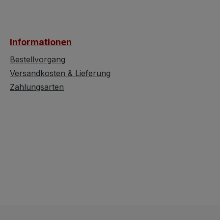
natürlich sofort seiner
Alters- u.
Bestimmung zugeführt
Gebrauchsspure
werden. Es handelt sich
befindet sich wie
Informationen
bei diesem Schrank um
erwähnt in sehr
ein älteres Möbelstück
schönem Zustan
Bestellvorgang
mit Altersspuren, die den
Eleganter
Versandkosten & Lieferung
Charme solch eines
Bauernschrank m
Zahlungsarten
provinziellen
floraler Handbe
Möbelstückes
für mehr Landhau
ausmachen. Dieser
Bauernschrank befindet
sich in gutem Zustand
und könnte bei guter
Pflege noch lange Jahre
treue Dienste leisten. Im
Inneren des
Bauernschrankes
befindet sich im oberen