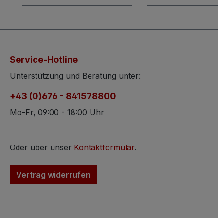
zerlegbar und mit alten
wunderschön gef
Schrankverbindern und
und steht auf ge
vorhandenen
Kugelbeinen. Hin
Holzdübeln kinderleicht
Flügeltüren biete
aufbaubar. Die
Dielenschrank
Service-Hotline
Rückwand des
geräumigen Sta
Bauernschrankes wurde
für alles Erdenkl
Unterstützung und Beratung unter:
erneuert. Der
Der Innenraum z
+43 (0)676 - 841578800
Bauernschrank ist
überaus praktis
älteren Baujahres, die
Unterteilungen.
Mo-Fr, 09:00 - 18:00 Uhr
Bemalung wurde laut
Besonders ansp
Vorbesitzer in der
ist das geschwu
zweiten Hälfte des
gefertigte Gesims
Oder über unser
Kontaktformular
.
letzten Jahrhunderts
provinzielle Bem
aufgetragen und im Zuge
Die Farben wirke
Vertrag widerrufen
dessen wurden einige
angenehm und z
Erneuerungen
erkennen sind Ro
durchgeführt. Nun
Beige- u. Grüntö
könnte der Schrank
Schrank zeigt w