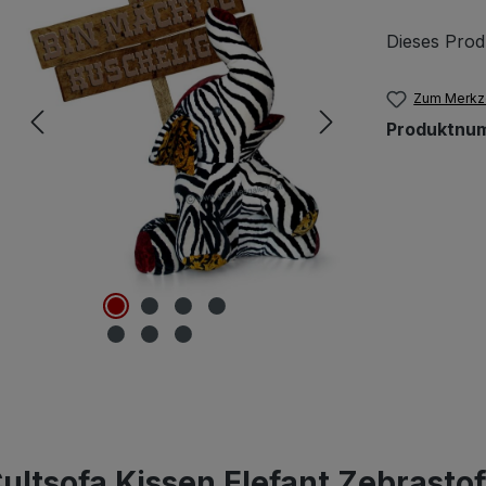
Dieses Prod
Zum Merkze
Produktnu
ultsofa Kissen Elefant Zebrastof