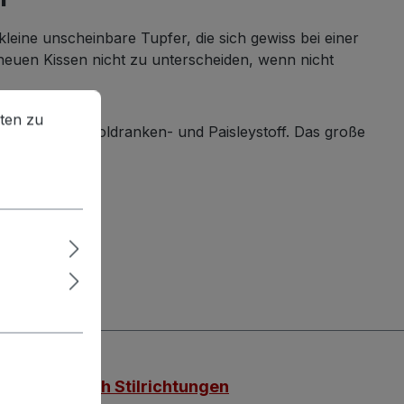
leine unscheinbare Tupfer, die sich gewiss bei einer
 neuen Kissen nicht zu unterscheiden, wenn nicht
en zu können.
Mehr Informationen ...
ten zu
und Füße aus Goldranken- und Paisleystoff. Das große
Möbel nach Stilrichtungen