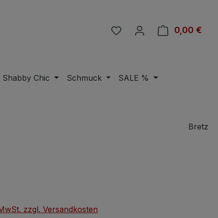
Du hast 0 Produkte auf 
0,00 €
Ware
Shabby Chic
Schmuck
SALE %
Bretz
eis:
. MwSt. zzgl. Versandkosten