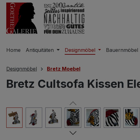
m Hauptinhalt springen
Zur Suche springen
Zur Hauptnavigation springen
Home
Antiquitäten
Designmöbel
Bauernmöbel
Designmöbel
Bretz Moebel
Bretz Cultsofa Kissen El