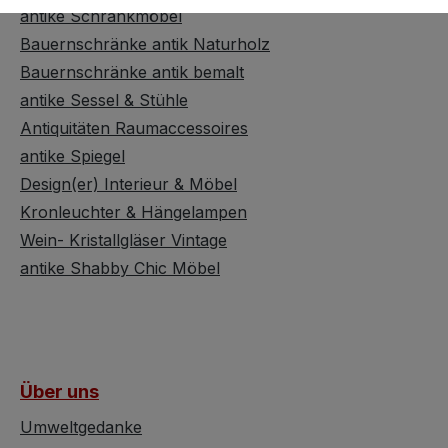
antike Schrankmöbel
Bauernschränke antik Naturholz
Bauernschränke antik bemalt
antike Sessel & Stühle
Antiquitäten Raumaccessoires
antike Spiegel
Design(er) Interieur & Möbel
Kronleuchter & Hängelampen
Wein- Kristallgläser Vintage
antike Shabby Chic Möbel
Über uns
Umweltgedanke