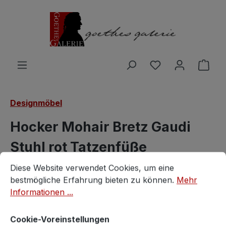
Zum Hauptinhalt springen
Du hast 0 Produ
Ware
Designmöbel
Hocker Mohair Bretz Gaudi
Stuhl rot Tatzenfüße
Cookie-Voreinstellungen
Diese Website verwendet Cookies, um eine bestmögliche E
Designklassiker
Diese Website verwendet Cookies, um eine
bestmögliche Erfahrung bieten zu können.
Mehr
Bretz
Informationen ...
Cookie-Voreinstellungen