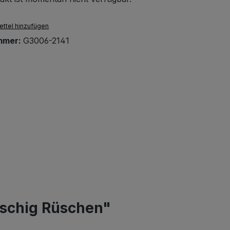
ttel hinzufügen
mmer:
G3006-2141
uschig Rüschen"