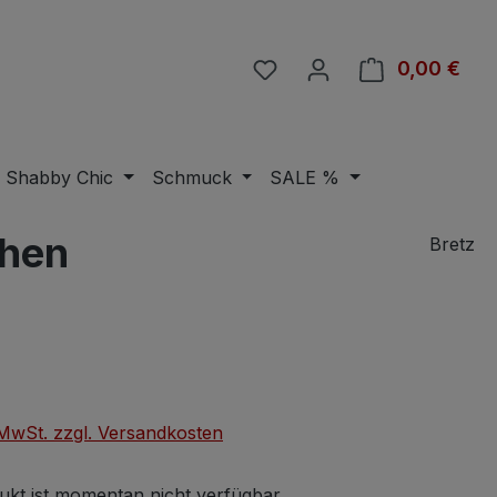
Du hast 0 Produkte auf 
0,00 €
Ware
Shabby Chic
Schmuck
SALE %
chen
Bretz
eis:
. MwSt. zzgl. Versandkosten
ukt ist momentan nicht verfügbar.