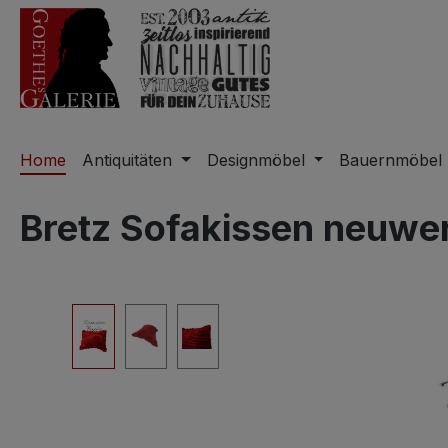
m Hauptinhalt springen
Zur Suche springen
Zur Hauptnavigation springen
Home
Antiquitäten
Designmöbel
Bauernmöbel
Bretz Sofakissen neuwer