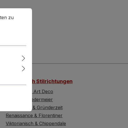
en zu können.
Mehr Informationen ...
ten zu
Möbel nach Stilrichtungen
Jugendstil & Art Deco
Barock & Biedermeier
Historismus & Gründerzeit
Renaissance & Florentiner
Viktorianisch & Chippendale