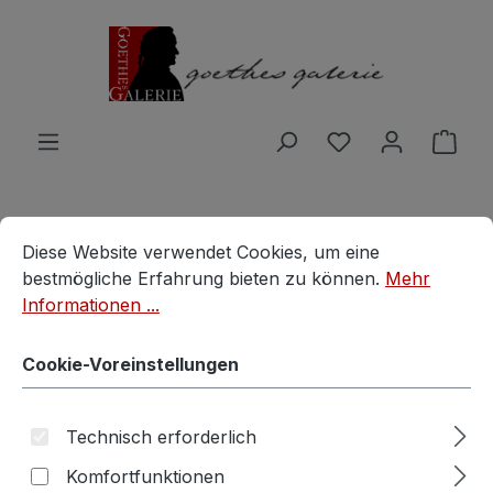
Zum Hauptinhalt springen
Du hast 0 Produ
Ware
BRETZ Sessel POOL Stuhl blau
Cookie-Voreinstellungen
Diese Website verwendet Cookies, um eine bestmögliche E
Diese Website verwendet Cookies, um eine
bestmögliche Erfahrung bieten zu können.
Mehr
Bretz
Informationen ...
Cookie-Voreinstellungen
Technisch erforderlich
Komfortfunktionen