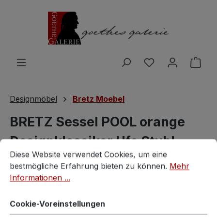
Zum Hauptinhalt springen
Du hast 0 Produ
Ware
Designmöbel
Bretz Moebel
BRETZ Sessel POOL orange
Designklassiker Ufo Stuhl
Cookie-Voreinstellungen
Diese Website verwendet Cookies, um eine bestmögliche E
Diese Website verwendet Cookies, um eine
Bretz
bestmögliche Erfahrung bieten zu können.
Mehr
Informationen ...
Cookie-Voreinstellungen