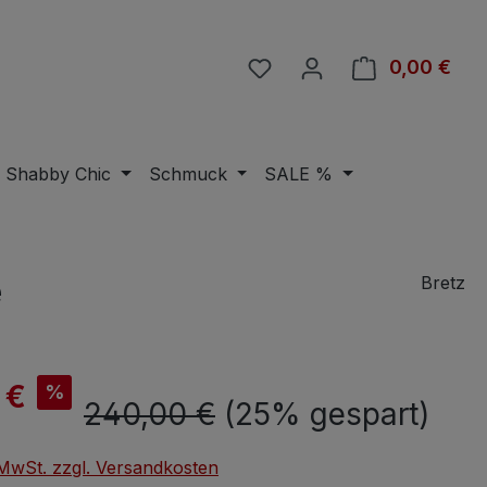
Du hast 0 Produkte auf 
0,00 €
Ware
Shabby Chic
Schmuck
SALE %
e
Bretz
is:
 €
%
Regulärer Preis:
240,00 €
(25% gespart)
. MwSt. zzgl. Versandkosten