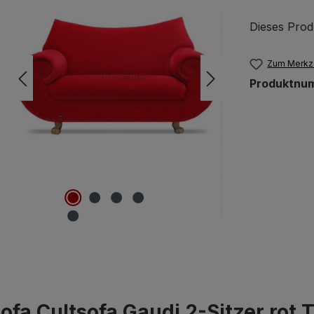
Dieses Prod
Zum Merkze
Produktnu
ofa Cultsofa Gaudi 2-Sitzer rot 