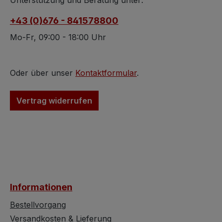
Unterstützung und Beratung unter:
weiß wird. Formschön
wir den Tisch z
+43 (0)676 - 841578800
gebautes Sofa für
Schnäppchenprei
Liebhaber dieser
an. Der Tisch be
Mo-Fr, 09:00 - 18:00 Uhr
besonderen Sitzmöbel
sich in achtsam
von BRETZ. Dieses Sofa
genutztem, sau
bietet unsagbar tollen
und schönem Zu
Oder über unser
Kontaktformular
.
Sitzkomfort, ist
und der ORIGINA
superweich und stellt in
Stoff zeigt sich 
Vertrag widerrufen
diesem Zustand eine
schönen Farben
lohnenswerte
Anschaffung dar weil wir
dieses Sofa, eben weil es
so ist wie beschrieben,
zum Schnäppchenpreis
anbieten.
Informationen
Bestellvorgang
Versandkosten & Lieferung