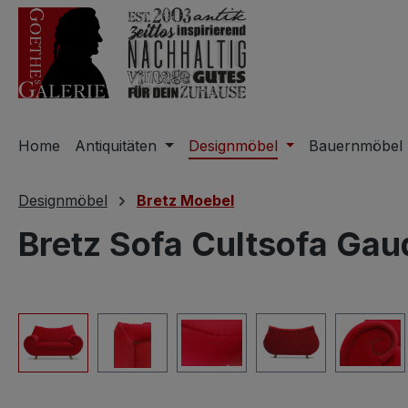
m Hauptinhalt springen
Zur Suche springen
Zur Hauptnavigation springen
Home
Antiquitäten
Designmöbel
Bauernmöbel
Designmöbel
Bretz Moebel
Bretz Sofa Cultsofa Gaud