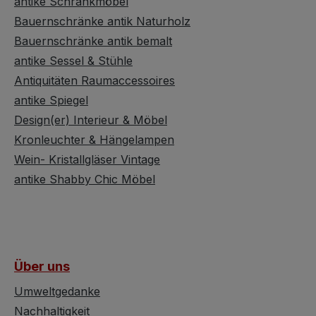
antike Schrankmöbel
um
Bauernschränke antik Naturholz
s hier
Bauernschränke antik bemalt
findet
antike Sessel & Stühle
Antiquitäten Raumaccessoires
berem
stand
antike Spiegel
L Bretz
Design(er) Interieur & Möbel
auch in
Kronleuchter & Hängelampen
.
Wein- Kristallgläser Vintage
antike Shabby Chic Möbel
Über uns
Umweltgedanke
Nachhaltigkeit