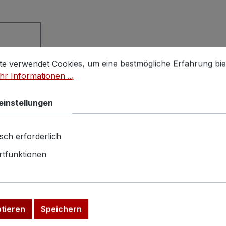
stellungen
 verwendet Cookies, um eine bestmögliche Erfahrung biet
te verwendet Cookies, um eine bestmögliche Erfahrung bie
r Informationen ...
einstellungen
sch erforderlich
a
tfunktionen
UNNY
sich um
ptieren
Speichern
SCH >