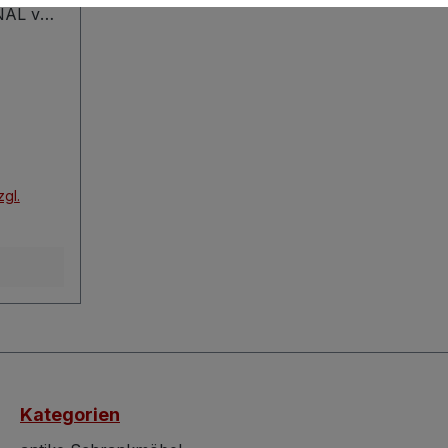
NAL von
htisch
 TOP
chter
des
platte
ich zum
haben -
zgl.
ichtig.
 dazu,
vom
und
ssen
 an
getrübt
Platte
ein
Kategorien
iesen
 bieten