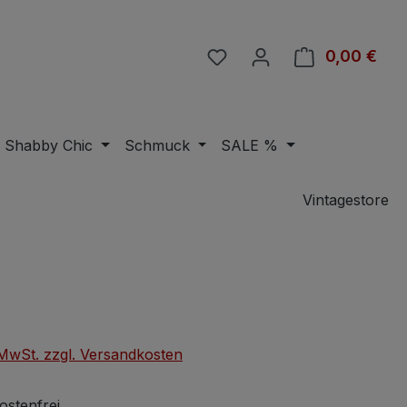
Du hast 0 Produkte auf 
0,00 €
Ware
Shabby Chic
Schmuck
SALE %
Vintagestore
eis:
. MwSt. zzgl. Versandkosten
stenfrei