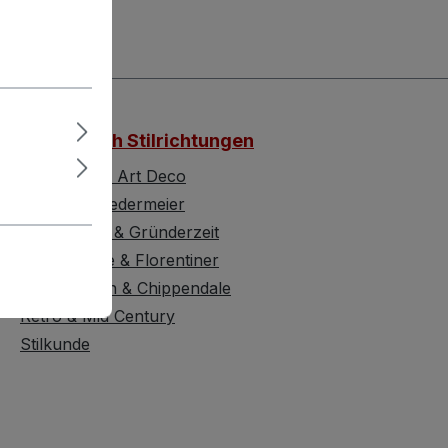
Möbel nach Stilrichtungen
Jugendstil & Art Deco
Barock & Biedermeier
Historismus & Gründerzeit
Renaissance & Florentiner
Viktorianisch & Chippendale
Retro & Mid Century
Stilkunde