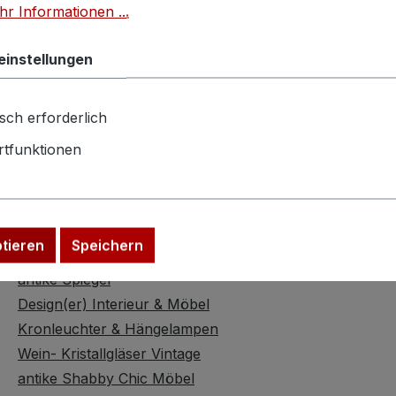
r Informationen ...
einstellungen
sch erforderlich
Kategorien
tfunktionen
antike Schrankmöbel
Bauernschränke antik Naturholz
Bauernschränke antik bemalt
antike Sessel & Stühle
ptieren
Speichern
Antiquitäten Raumaccessoires
antike Spiegel
Design(er) Interieur & Möbel
Kronleuchter & Hängelampen
Wein- Kristallgläser Vintage
antike Shabby Chic Möbel