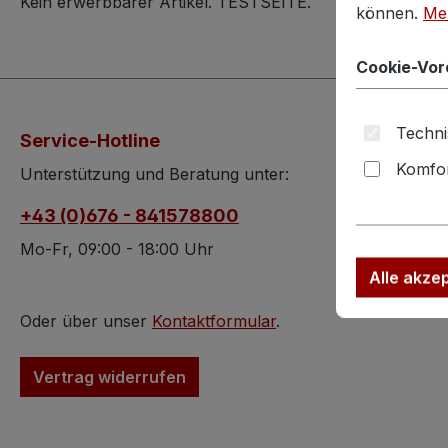
Kein erwerbbarer Artikel. TESTSEITE.
können.
Meh
Cookie-Vor
Techni
Service-Hotline
Komfor
Unterstützung und Beratung unter:
+43 (0)676 - 841578800
Mo-Fr, 09:00 - 18:00 Uhr
Alle akze
Oder über unser
Kontaktformular
.
Vertrag widerrufen