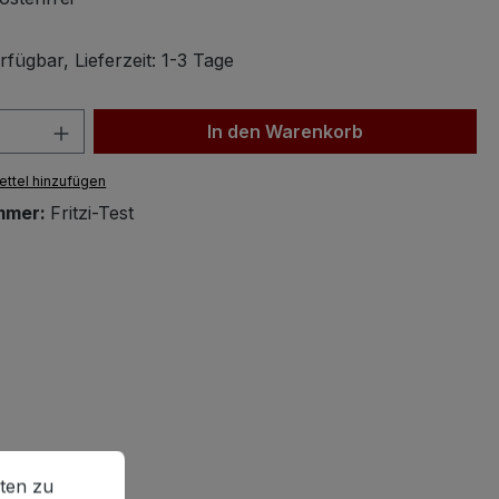
fügbar, Lieferzeit: 1-3 Tage
 Anzahl: Gib den gewünschten Wert ein 
In den Warenkorb
ttel hinzufügen
mmer:
Fritzi-Test
en zu können.
Mehr Informationen ...
ten zu