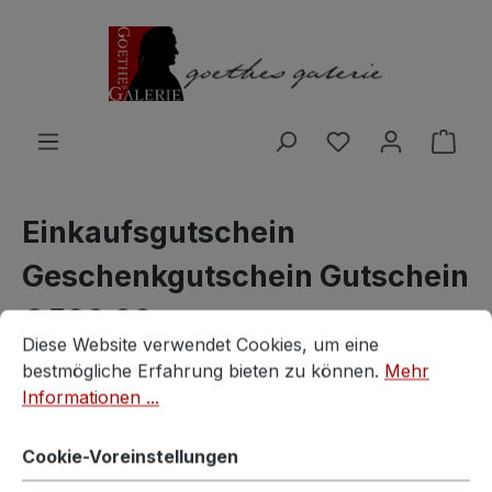
Zum Hauptinhalt springen
Du hast 0 Produ
Ware
Einkaufsgutschein
Geschenkgutschein Gutschein
€ 500,00
Cookie-Voreinstellungen
Diese Website verwendet Cookies, um eine bestmögliche E
Diese Website verwendet Cookies, um eine
bestmögliche Erfahrung bieten zu können.
Mehr
Vintagestore
Informationen ...
Cookie-Voreinstellungen