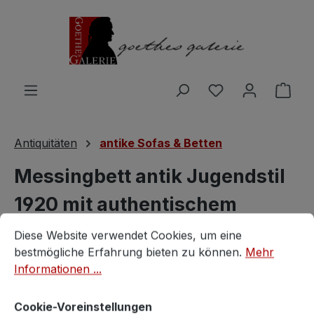
Zum Hauptinhalt springen
Du hast 0 Produ
Ware
Antiquitäten
antike Sofas & Betten
Messingbett antik Jugendstil
1920 mit authentischem
Cookie-Voreinstellungen
Diese Website verwendet Cookies, um eine bestmögliche E
Gitterrost
Diese Website verwendet Cookies, um eine
bestmögliche Erfahrung bieten zu können.
Mehr
antik
Informationen ...
Cookie-Voreinstellungen