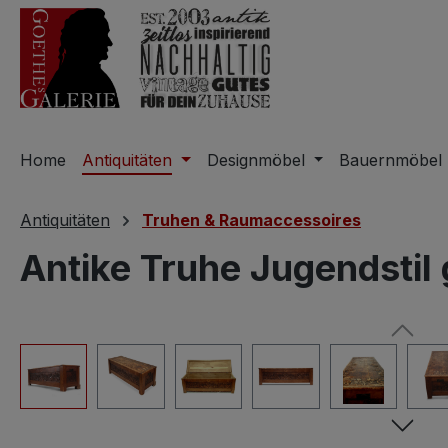
m Hauptinhalt springen
Zur Suche springen
Zur Hauptnavigation springen
Home
Antiquitäten
Designmöbel
Bauernmöbel
Antiquitäten
Truhen & Raumaccessoires
Antike Truhe Jugendstil