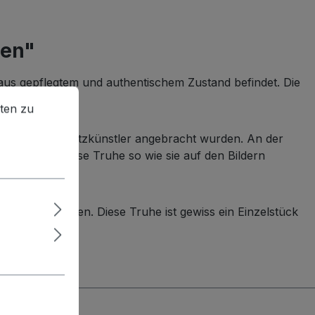
sen"
eraus gepflegtem und authentischem Zustand befindet. Die
en zu können.
Mehr Informationen ...
ten zu
 durch den Schnitzkünstler angebracht wurden. An der
r erhielten diese Truhe so wie sie auf den Bildern
nsatz gelangen. Diese Truhe ist gewiss ein Einzelstück