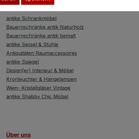
Kategorien
antike Schrankmöbel
Bauernschränke antik Naturholz
Bauernschränke antik bemalt
antike Sessel & Stühle
Antiquitäten Raumaccessoires
antike Spiegel
Design(er) Interieur & Möbel
Kronleuchter & Hängelampen
Wein- Kristallgläser Vintage
antike Shabby Chic Möbel
Über uns