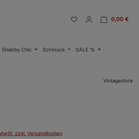
Du hast 0 Produkte auf 
0,00 €
Ware
Shabby Chic
Schmuck
SALE %
Vintagestore
eis:
. MwSt. zzgl. Versandkosten