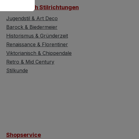
Möbel nach Stilrichtungen
Jugendstil & Art Deco
Barock & Biedermeier
Historismus & Gründerzeit
Renaissance & Florentiner
Viktorianisch & Chippendale
Retro & Mid Century
Stilkunde
Shopservice