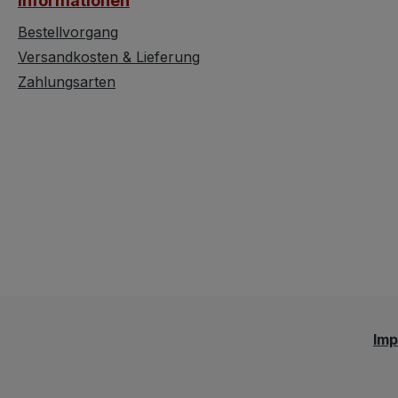
Informationen
été peint à la main en
céramique.
Bestellvorgang
Versandkosten & Lieferung
Zahlungsarten
Im