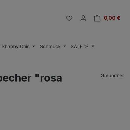
Du hast 0 Produkte auf 
0,00 €
Ware
Shabby Chic
Schmuck
SALE %
becher "rosa
Gmundner
eis: