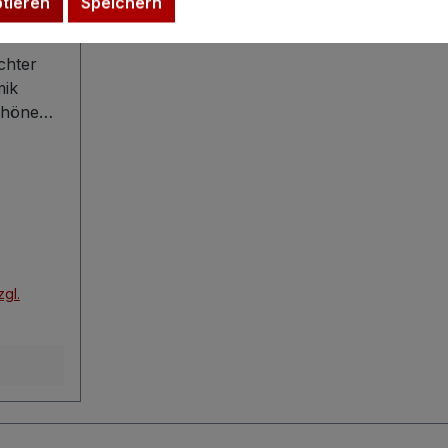
ptieren
Speichern
chter
ik
chönem,
em
mundner
ch
tete
wird
zgl.
eachtet
icht nur
ochen
 hohe
zeugt
t seinem