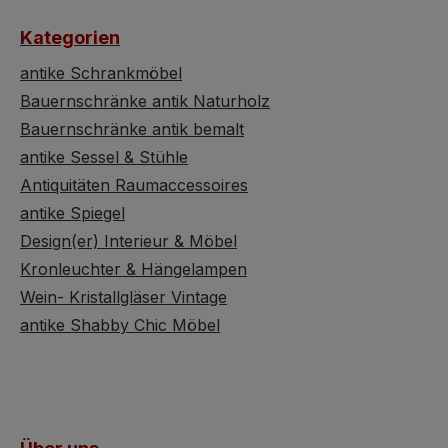
nblick
esitzer
Kategorien
Dekore
ramik
antike Schrankmöbel
Bauernschränke antik Naturholz
ierbar.
Bauernschränke antik bemalt
cts of
antike Sessel & Stühle
e
Antiquitäten Raumaccessoires
anat
antike Spiegel
les
s de la
Design(er) Interieur & Möbel
nt être
Kronleuchter & Hängelampen
icle a
Wein- Kristallgläser Vintage
in en
antike Shabby Chic Möbel