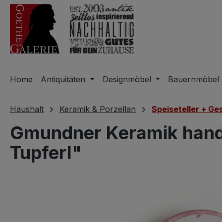
m Hauptinhalt springen
Zur Suche springen
Zur Hauptnavigation springen
Home
Antiquitäten
Designmöbel
Bauernmöbel
Haushalt
Keramik & Porzellan
Speiseteller + Ge
Gmundner Keramik handb
Tupferl"