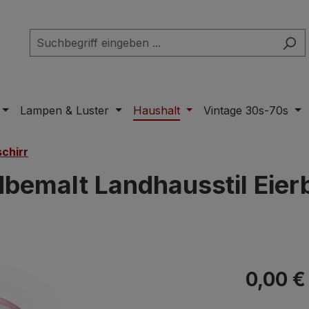
Lampen & Luster
Haushalt
Vintage 30s-70s
schirr
emalt Landhausstil Eier
Regulärer Pr
0,00 €