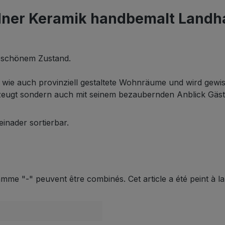
er Keramik handbemalt Landhau
 schönem Zustand.
e auch provinziell gestaltete Wohnräume und wird gewiss 
eugt sondern auch mit seinem bezaubernden Anblick Gäste 
inader sortierbar.
gamme "-" peuvent être combinés. Cet article a été peint à 