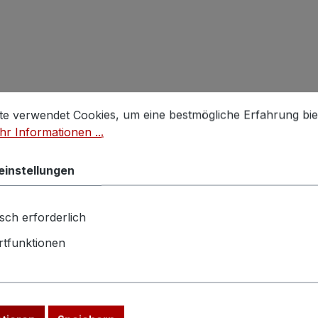
stellungen
 verwendet Cookies, um eine bestmögliche Erfahrung biet
te verwendet Cookies, um eine bestmögliche Erfahrung bie
r Informationen ...
einstellungen
sch erforderlich
tfunktionen
amik
habby
pf