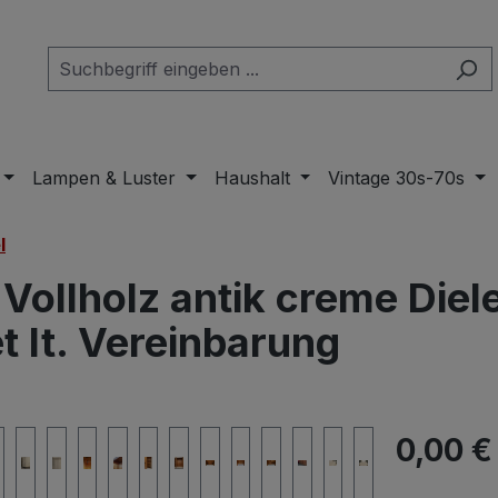
Lampen & Luster
Haushalt
Vintage 30s-70s
l
 Vollholz antik creme Die
t lt. Vereinbarung
Regulärer Pr
0,00 €