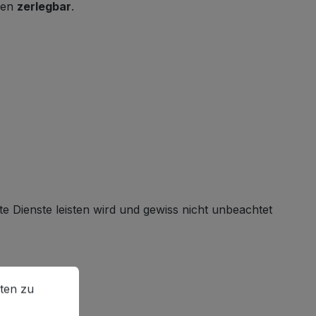
ffen
zerlegbar
.
.
 Dienste leisten wird und gewiss nicht unbeachtet
en zu können.
Mehr Informationen ...
ten zu