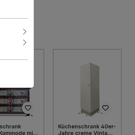
schrank
Küchenschrank 40er-
 Kommode mit
Jahre creme Vintage