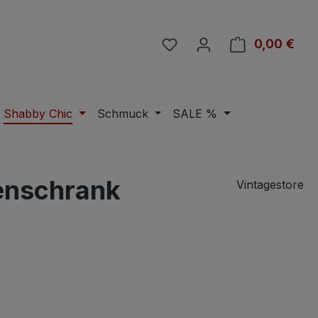
Du hast 0 Produkte auf 
0,00 €
Ware
Shabby Chic
Schmuck
SALE %
lenschrank
Vintagestore
eis: