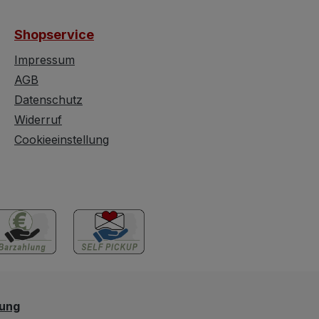
. Der
H) ca. 50 x 54 x 182 cm
nschrank kann
kann dieser
Shopservice
arat gestellt
Küchenschrank natürlich
 Die bemalte
auch als Vorratsschrank,
Impressum
ommode zeigt
Besenschrank oder
AGB
e
Apothekerschrank zum
Datenschutz
hsspuren,
Einsatz finden. Der
Widerruf
 sich jedoch
Schrank ist in gutem,
Cookieeinstellung
t in sehr gutem,
sofort verwendbarem
tellbarem
Zustand. Wer sich diese
 Die
solide Midcentury-Jahre
sche
Schönheit schnappt, der
altung und die
wird sich gewiss täglich
 geschwungene
an ihrem Anblick
s Gesimses
erfreuen.Gebrauchs-
 den ländlichen
und altersbedingte
er und machen
Abnutzungsspuren sind
Möbelstück zu
natürlich vorhanden,
lung
uthentischen
doch im Gesamten ist