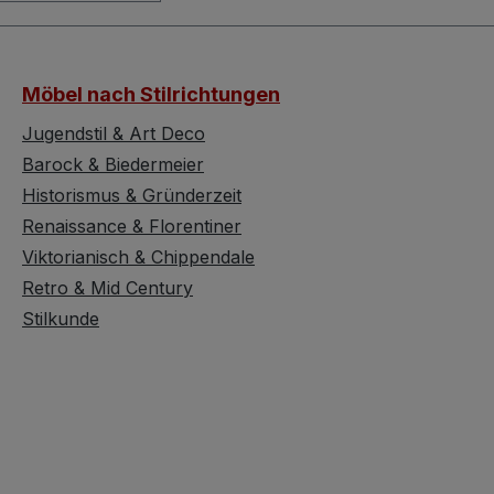
Kräuselmalerei an
problemlos sperren.
d Seitenflächen.
Natürlich hat die Zeit an
mode im unteren
diesem Küchenschrank
Möbel nach Stilrichtungen
bietet drei
bereits kleinere Spuren
ige Schubladen
hinterlassen (wir haben
Jugendstil & Art Deco
singbeschlägen.
versucht diese
Barock & Biedermeier
inenaufsatz
Altersspuren bildlich
Historismus & Gründerzeit
über zwei
festzuhalten) aber diese
Renaissance & Florentiner
n mit tapezierten
verleihen diesem
Viktorianisch & Chippendale
hern, ideal zur
Hochschrank seine
ahrung oder
Retro & Mid Century
authentische
ation von
Ausstrahlung. Im
Stilkunde
 Geschirr oder
Inneren befinden sich
stücken. Zwei
eine vertikale
iche Laden
Unterteilung und
b der Glasfront
seitliche Fachbretter und
n das
auch kleinere Haken. Bei
umangebot
den Maßen von (B x T x