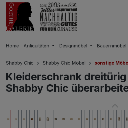
m Hauptinhalt springen
Zur Suche springen
Zur Hauptnavigation springen
Home
Antiquitäten
Designmöbel
Bauernmöbel
Shabby Chic
Shabby Chic Möbel
sonstige Möbe
Kleiderschrank dreitürig
Shabby Chic überarbeite