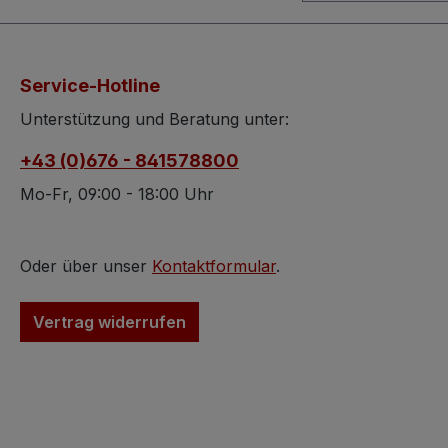
Fertigung. Im Inneren
erwerben hier: 1
verwöhnt der antike
Sprossenstuhl im
Gründerzeit Schrank mit
Bildern und im Te
Service-Hotline
geräumigem Stauraum.
beschriebenem
Der antike Gründerzeit
Zustandim "Cre
Unterstützung und Beratung unter:
Schrank zeigt reichlich
Farbton.Der Prei
+43 (0)676 - 841578800
Schnitzarbeiten und
bezieht sich auf 
besitzt edles
Stuhl. Geben Sie
Mo-Fr, 09:00 - 18:00 Uhr
Nussholzfurnier, das den
die gewünschte
typischen warmen
Stückzahl in das
Farbton besitzt. Gefertigt
vorgesehen Feld 
Oder über unser
Kontaktformular
.
als dreiteiliger
Sollten Sie Frag
Keilschrank lässt sich
haben, dann wie
Vertrag widerrufen
dieser
- rufen Sie uns 
Garderobenschrank
an :) Insgesamt
leicht zerlegen und
uns drei Stück d
schnell wieder aufbauen.
Creme-Stühle
Im Inneren besitzt dieser
eingeliefert und 