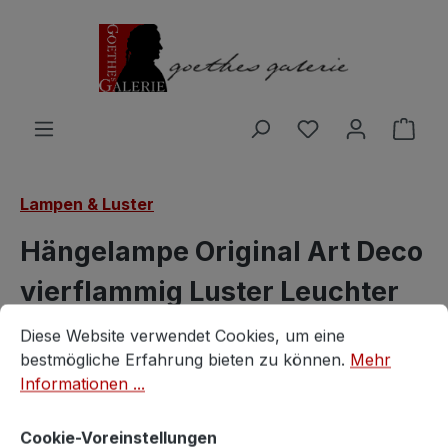
Zum Hauptinhalt springen
Du hast 0 Produ
Ware
Lampen & Luster
Hängelampe Original Art Deco
vierflammig Luster Leuchter
Cookie-Voreinstellungen
Diese Website verwendet Cookies, um eine bestmögliche E
marmorierte Glasschirme
Diese Website verwendet Cookies, um eine
bestmögliche Erfahrung bieten zu können.
Mehr
Vintagestore
Informationen ...
Cookie-Voreinstellungen