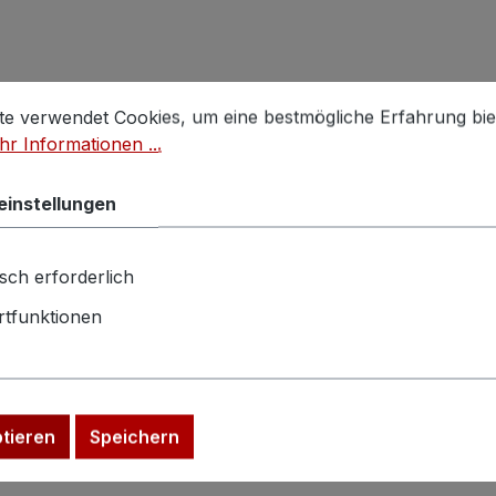
stellungen
 verwendet Cookies, um eine bestmögliche Erfahrung biet
te verwendet Cookies, um eine bestmögliche Erfahrung bie
r Informationen ...
einstellungen
sch erforderlich
tfunktionen
ptieren
Speichern