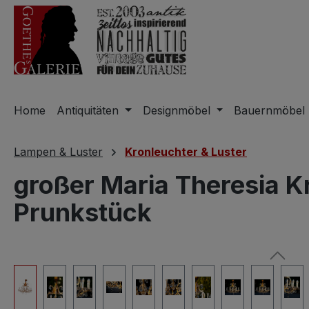
m Hauptinhalt springen
Zur Suche springen
Zur Hauptnavigation springen
Home
Antiquitäten
Designmöbel
Bauernmöbel
Lampen & Luster
Kronleuchter & Luster
großer Maria Theresia K
Prunkstück