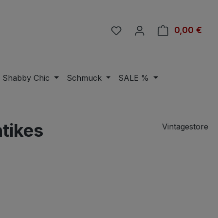
Du hast 0 Produkte auf 
0,00 €
Ware
Shabby Chic
Schmuck
SALE %
tikes
Vintagestore
eis: