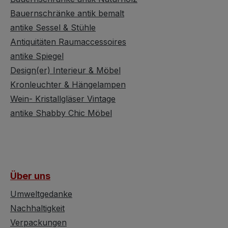
ht. Im
legt die es nicht wie Sand
lassen. 
Bauernschränke antik bemalt
ieser
am Meer gibt, sollte man
Funktion
antike Sessel & Stühle
ter
hier unbedingt
uns abso
Antiquitäten Raumaccessoires
nd
zuschlagen. Denn nach
Problem
he
antike Spiegel
wie vor heißt es: "Lieber
zukünfti
m,
ANTIK statt Replik."
diesen L
Design(er) Interieur & Möbel
. 32 cm.
ArtDeco glass hanging
Küche, 
Kronleuchter & Hängelampen
lamp in excellent
Gästezi
Wein- Kristallgläser Vintage
condition. It has
oder im
antike Shabby Chic Möbel
tangerine strips of the
ist ganz
opaque glass and this
überlas
glass gives a special
Bilder 
effect to the light. If you
sind nic
have any questions, give
berausc
Über uns
us a call. Höhe ca. 60
weil wa
cm, Durchmesser ca.
drauf fie
Umweltgedanke
19.5 cm
Lampens
Nachhaltigkeit
jedoch e
Verpackungen
schöne 