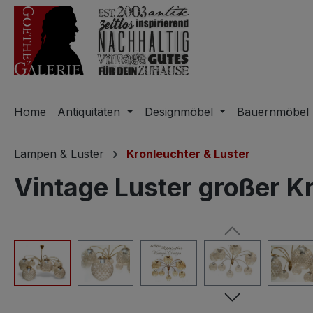
m Hauptinhalt springen
Zur Suche springen
Zur Hauptnavigation springen
Home
Antiquitäten
Designmöbel
Bauernmöbel
Lampen & Luster
Kronleuchter & Luster
Vintage Luster großer K