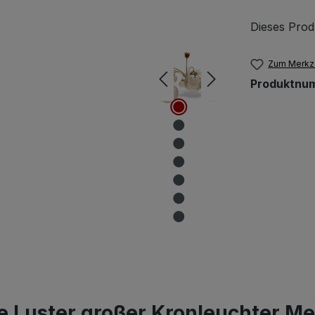
Dieses Prod
Zum Merkze
Produktnu
 Luster großer Kronleuchter Mes