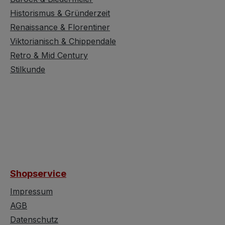
Die
welche Glühbirne in den
Historismus & Gründerzeit
sprüfung ist für
Leuchter passen würde -
Renaissance & Florentiner
lut kein
dies holen wir gerne auf
Viktorianisch & Chippendale
. Ob der
Anfrage nach.
ge Besitzer
Retro & Mid Century
Außerdem wurde der
uster in der
Luster noch nicht auf
Stilkunde
im Wohn-, im
seine Funktion getestet -
mmer, im Flur
dies ist für uns auch kein
 Büro aufhängt
Problem und kann auf
 und gar diesem
Anfrage ebenso
sen. Unsere
nachgeholt werden. Wer
von der Lampe
nicht fragt, erwirbt das
ht sehr
Teil wie es hier in Text
hend geworden
und Bild beschrieben
Shopservice
rmes Sonnenlicht
wurde und dieser Text
l. Der
wie auch die Bilder
Impressum
chirm hat
lassen keinen Platz für
AGB
ine äußerst
Worthascherei - wir
Datenschutz
grünblaue Farbe
begrüßen also wenn