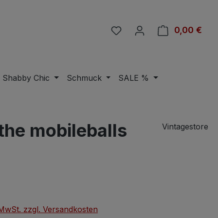
Du hast 0 Produkte auf 
0,00 €
Ware
Shabby Chic
Schmuck
SALE %
the mobileballs
Vintagestore
eis:
. MwSt. zzgl. Versandkosten