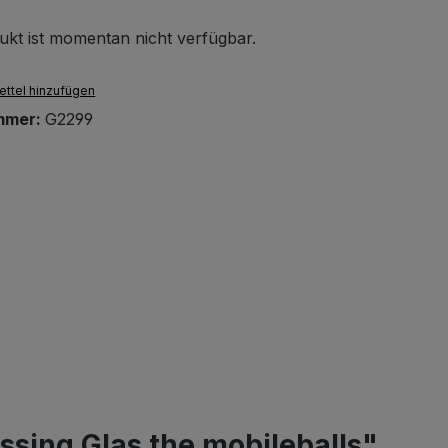
ukt ist momentan nicht verfügbar.
ttel hinzufügen
mmer:
G2299
sing Glas the mobileballs"