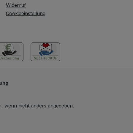
Widerruf
iesen
keine unnötigen Kosten
Cookieeinstellung
chtgelbstich;).
entstehen sondern alles
fein und nett verläuft. Es
ist was es ist und was
beschrieben wurde -
nämlich ein
bezaubernder Luster mit
Rosen auf goldenem
Grund.
lung
 wenn nicht anders angegeben.