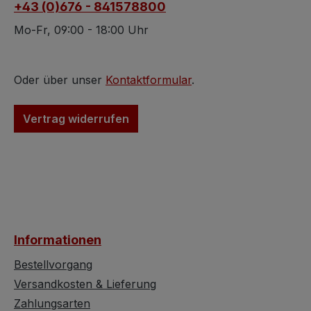
+43 (0)676 - 841578800
Der Leuchter könnte
nach Licht beste
überall dort zum Einsatz
Gesamten sieht d
Mo-Fr, 09:00 - 18:00 Uhr
gelangen wo Bedarf
hochwertige Lus
nach Licht besteht. Im
einfach schön u
Gesamten sieht dieser
gepflegt aus. Hö
Oder über unser
Kontaktformular
.
hochwertige Luster
Schirm: ca. 27 c
einfach schön und
Durchmesser: ca
Vertrag widerrufen
gepflegt aus.
Informationen
Bestellvorgang
Versandkosten & Lieferung
Zahlungsarten