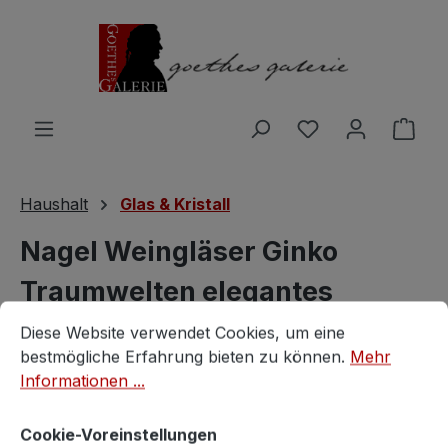
Zum Hauptinhalt springen
Du hast 0 Produ
Ware
Haushalt
Glas & Kristall
Nagel Weingläser Ginko
Traumwelten elegantes
Cookie-Voreinstellungen
Diese Website verwendet Cookies, um eine bestmögliche E
Vintage Design
Diese Website verwendet Cookies, um eine
bestmögliche Erfahrung bieten zu können.
Mehr
Nagel
Informationen ...
Cookie-Voreinstellungen