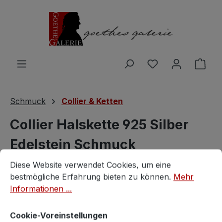
Zum Hauptinhalt springen
Du hast 0 Produ
Ware
Schmuck
Collier & Ketten
Collier Halskette 925 Silber
Edelstein Schmuck
Cookie-Voreinstellungen
Diese Website verwendet Cookies, um eine bestmögliche E
handgefertigt Rubine
Diese Website verwendet Cookies, um eine
bestmögliche Erfahrung bieten zu können.
Mehr
Trachtenschmuck
Informationen ...
Vintagestore
Cookie-Voreinstellungen