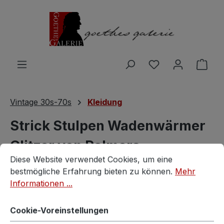
Zum Hauptinhalt springen
Du hast 0 Produ
Ware
Vintage 30s-70s
Kleidung
Strick Stulpen Wadenwärmer
Glitzer von Palmers
Cookie-Voreinstellungen
Diese Website verwendet Cookies, um eine bestmögliche E
Diese Website verwendet Cookies, um eine
Vintagestore
bestmögliche Erfahrung bieten zu können.
Mehr
Informationen ...
Cookie-Voreinstellungen