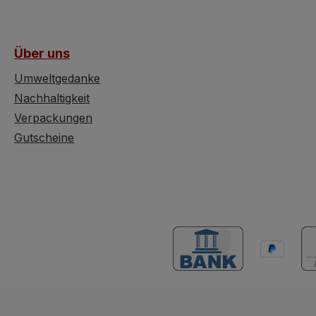
Tisch
Im Gesamten zeigt der
Neuberg
weile
Schrank wenige Alters-
Unwesent
haben.
u. Gebrauchsspuren und
Gebrauc
Über uns
s
befindet sich wie
gewiss 
n lassen
erwähnt in sehr
sind au
Umweltgedanke
hbaren
schönem Zustand. Es ist
Bildern 
Nachhaltigkeit
luges
ein ausgesprochen
schmäler
Verpackungen
ohl
elegantes Möbel.
Weise d
Gutscheine
oder
Stilkunde Die
dieses 
ecken
Bezeichnung für den Stil
Biederm
ir finden
Art Nouveau lautete im
sch so
deutschem Sprachraum
"Jugendstil". Zeitlich ist
dieser Stil von ca. 1885 -
t er so
1920 einzuordnen.
chten.
Typisch für den
Jugendstil sind, die
r weist
Aufgabe von
reibtisch
Symmetrien,