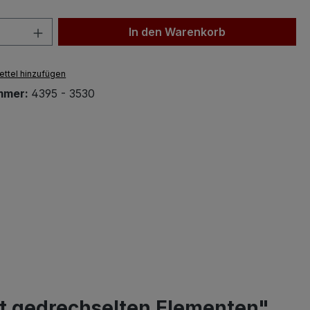
 Anzahl: Gib den gewünschten Wert ein 
In den Warenkorb
ttel hinzufügen
mmer:
4395 - 3530
mit gedrechselten Elementen"