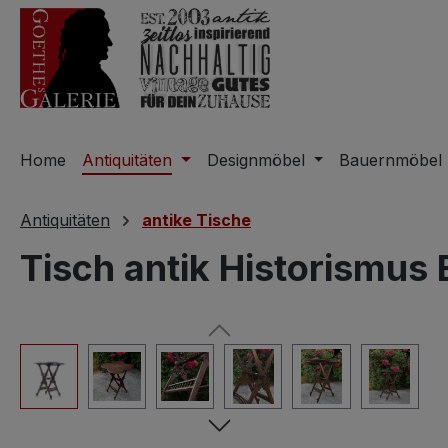
m Hauptinhalt springen
Zur Suche springen
Zur Hauptnavigation springen
Home
Antiquitäten
Designmöbel
Bauernmöbel
Antiquitäten
antike Tische
Tisch antik Historismus 