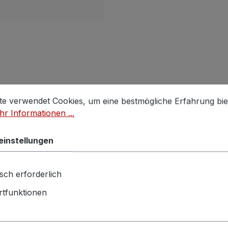
stellungen
 verwendet Cookies, um eine bestmögliche Erfahrung biet
te verwendet Cookies, um eine bestmögliche Erfahrung bie
r Informationen ...
Rabatt
%
einstellungen
sch erforderlich
tfunktionen
Schrank antik großer
Schrank