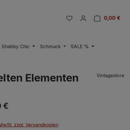
Du hast 0 Produkte auf 
0,00 €
Ware
Shabby Chic
Schmuck
SALE %
selten Elementen
Vintagestore
eis:
 €
. MwSt. zzgl. Versandkosten