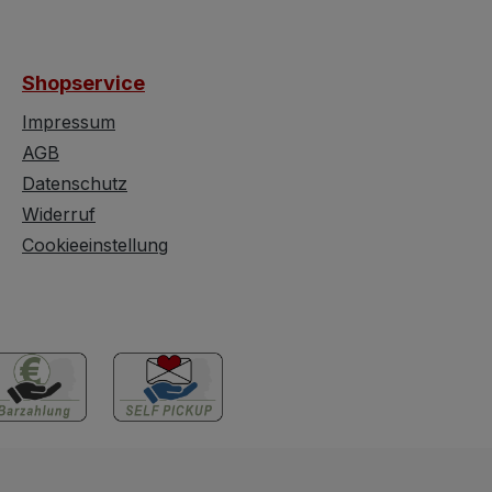
 an der Mürz.
Gebrauchsspuren sind
liche Alters- u.
vorhanden, diese äußern
hsspuren sind
sich wie folgt:Spiegel ist
Shopservice
vorhanden, diese
blind - dieser sollte
ch auf den
ausgetauscht
Impressum
ersichtlich und
werden.Leistenbiss - dort
AGB
n in keiner
wo beide Türen im
Datenschutz
ie Schönheit
geschlossenen Zustand
Widerruf
ansprechenden
aufeinander treffen. Das
Cookieeinstellung
eier Schrankes
sollte ärgenzt oder (die
einfachere Methode)
über die Länge
weggefräst/-geschliffen
werden. Bein hinten
zeigt eine Beschädigung
- dieses hintere Bein
sieht aus wie eine
Doublierung wo die
äußere Fläche