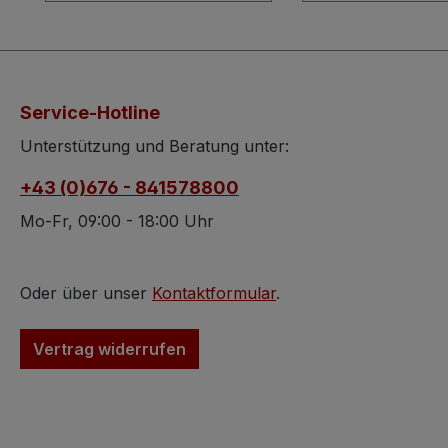
ungetrübt an diesem
Schubfächer in 
Schreibtisch / Tisch
Seitenteilen. Die
erfreuen kann. Der
Seitenteile sind m
Schreibtisch stammt von
Rollläden ausgest
ca. 1880 und besitzt sehr
Die Schlösser
Service-Hotline
elegante Formgebung.
funktionieren un
Beachtenswert hübsch
obwohl die Roll
Unterstützung und Beratung unter:
wurde die
die Innenläden e
+43 (0)676 - 841578800
Beinverstrebung
schwer- gängig si
gemacht, die man auf
sich alles öffene
Mo-Fr, 09:00 - 18:00 Uhr
unseren Bildern sehr gut
schieben. Für da
sieht. Ebenso
zeigt der Schreib
bezaubernd sehen die
einige Lackfehlst
Oder über unser
Kontaktformular
.
zwei Schubladen aus,
(das sind die wei
die in der Mitte zentral
Tupfer die man 
Vertrag widerrufen
sperrbar gefertigt
Bildern sieht) un
wurden. Balusterförmige
inneren Holzber
Standbeine, schwere
zeigen Kindergekr
Beschläge und der
Da dürfte das Ki