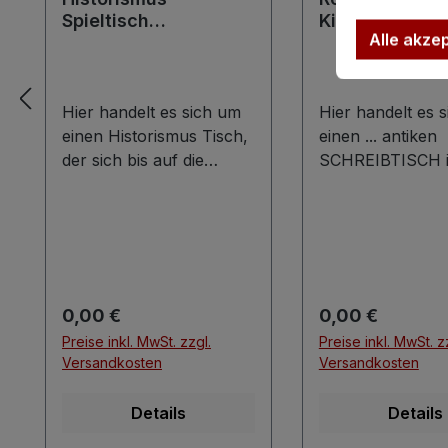
Spieltisch
Kinderschreib
Alle akze
Schreibtisch antik
antik schwarz
Tisch
Schreibtisch
Hier handelt es sich um
Hier handelt es 
einen Historismus Tisch,
einen ... antiken
der sich bis auf die
SCHREIBTISCH 
Filzauflage in
hochwertiger un
wunderbarem,
klassischer Baua
authentischem,
Schreibtisch wur
originalem und achtsam
Freisteher geferti
gebrauchtem Zustand
bedeutet, dass s
befindet. Das Alter der
dieser Schreibti
Regulärer Preis:
Regulärer Preis:
0,00 €
0,00 €
Filzauflage wollen wir
frei in den Raum 
Preise inkl. MwSt. zzgl.
Preise inkl. MwSt. z
nicht bestimmen denn
ließe. Die Entste
Versandkosten
Versandkosten
diese sollte unbedingt
Schreibtisches l
ausgewechselt werden
1920. Der Schrei
Details
Details
damit man sich
besitzt 7 inliege