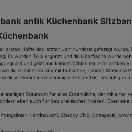
bank antik Küchenbank Sitzban
 Küchenbank
er ersten Hälfte des letzten Jahrhunderts gefertigt wurde.
ag. Es wurden Teile ergänzt und die Oberfläche wurde beha
gungsbild und geizt aus keinem Winkel mit ihrer antiken V
 sowie die Armlehnen sind mit hübschen, runden Stabeinsät
diese Elemente ein stimmiges Gesamtbild, das luftig und le
 geräumigen Stauraum für alles Erdenkliche, der mit einer v
ondern eben auch für den praktischen Nutzen. Eben eine o
ngslinien: Landhausstil, Shabby Chic, Cottagestil, provinzi
thentisches Landhausflair