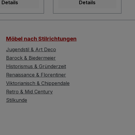
Details
Details
ck durchgeführt
die Sitzbank nun in
 die Sitzbank
voller Pracht erstrahlt
der
und nicht mit ihrer
chön aussieht
echten Vintage
t mit ihrer
Schönheit geizt. Die
Möbel nach Stilrichtungen
Vintage
Truhenbank ist komplett
t geizt. Die
wohnfertig und somit
Jugendstil & Art Deco
ank ist komplett
sofort stellbar. Diese
Barock & Biedermeier
tig und somit
Truhenbank zeigt eine
Historismus & Gründerzeit
ellbar. Die
kassettierte Rückwand
Renaissance & Florentiner
ehne und auch
und auch die Flächen
Viktorianisch & Chippendale
ehnen sind mit
der Armlehnen wurden
Retro & Mid Century
erten Einsätzen
mit Kassetteneinsätzen
rt und dies
versehen. Die
Stilkunde
 einen
Rückenlehne ist seitlich
nden Charakter.
leicht nach oben
tbank besitzt kein
geschwungen und doch
Somit wird diese
geradlinig. Alle sin allem