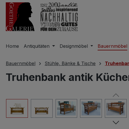
m Hauptinhalt springen
Zur Suche springen
Zur Hauptnavigation springen
Home
Antiquitäten
Designmöbel
Bauernmöbel
Bauernmöbel
Stühle, Bänke & Tische
Truhenban
Truhenbank antik Küche