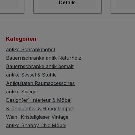
Details
Substanzerhalt und
Schella
Es
Authentizität des
wodurch
änzt, die
Sitzmöbels lag. Es
nun wie
de
wurden Teile ergänzt, die
wunders
Oberfläche wurde
und nich
Kategorien
behandelt und
echten 
iegelt.
abschließend mit
Schönhei
antike Schrankmöbel
diese
Bienenwachs versiegelt.
Truhenb
Bauernschränke antik Naturholz
e
Dadurch erhielt diese
wohnfer
Bauernschränke antik bemalt
d und
Sitzbank das edle
sofort st
antike Sessel & Stühle
bton
Erscheinungsbild und
Rückenl
Antiquitäten Raumaccessoires
s
den warmen Farbton
die Arml
antike Spiegel
t ihrer
und geizt nun aus
kassetti
t. Die
keinem Winkel mit ihrer
ausgefüh
Design(er) Interieur & Möbel
komplett
Vintage Schönheit. Die
verleiht
Kronleuchter & Hängelampen
omit
Truhenbank ist komplett
schütze
Wein- Kristallgläser Vintage
ie
wohnfertig und somit
Die Sitz
antike Shabby Chic Möbel
sofort stellbar. Die
Schloß. 