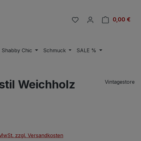
Du hast 0 Produkte auf 
0,00 €
Ware
Shabby Chic
Schmuck
SALE %
til Weichholz
Vintagestore
eis:
. MwSt. zzgl. Versandkosten