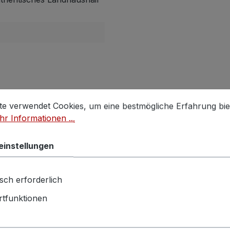
stellungen
 verwendet Cookies, um eine bestmögliche Erfahrung biet
te verwendet Cookies, um eine bestmögliche Erfahrung bie
r Informationen ...
einstellungen
sch erforderlich
tfunktionen