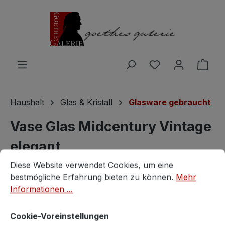
Zum Hauptinhalt springen
Du hast 0 Produ
Ware
Haushalt
Glas & Kristall
Glasware gebraucht
Vase Glas Midcentury Vintage
elegant
Cookie-Voreinstellungen
Diese Website verwendet Cookies, um eine bestmögliche E
Diese Website verwendet Cookies, um eine
Vintagestore
bestmögliche Erfahrung bieten zu können.
Mehr
Informationen ...
Cookie-Voreinstellungen