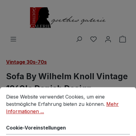
Zum Hauptinhalt springen
Du hast 0 Produ
Ware
Vintage 30s-70s
Sofa By Wilhelm Knoll Vintage
1960's Danish Design
Cookie-Voreinstellungen
Diese Website verwendet Cookies, um eine bestmögliche E
Diese Website verwendet Cookies, um eine
Vintagestore
bestmögliche Erfahrung bieten zu können.
Mehr
Informationen ...
Cookie-Voreinstellungen