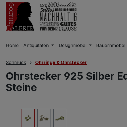
m Hauptinhalt springen
Zur Suche springen
Zur Hauptnavigation springen
Home
Antiquitäten
Designmöbel
Bauernmöbel
Schmuck
Ohrringe & Ohrstecker
Ohrstecker 925 Silber E
Steine