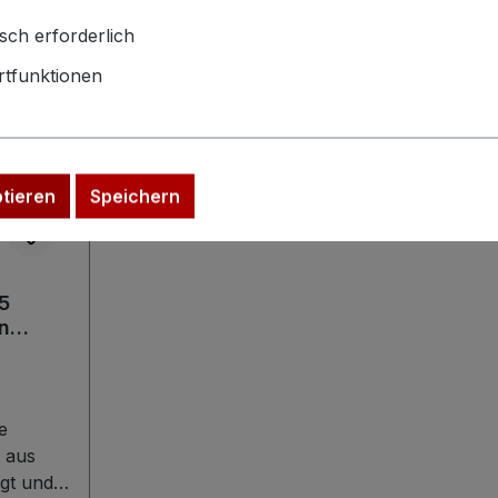
sch erforderlich
tfunktionen
ptieren
Speichern
5
in
arbeit
e
 aus
igt und