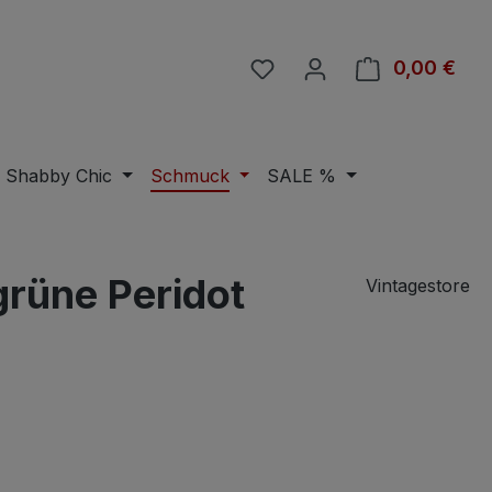
Du hast 0 Produkte auf 
0,00 €
Ware
Shabby Chic
Schmuck
SALE %
grüne Peridot
Vintagestore
eis: