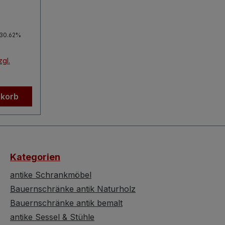
en
t durch
d
r Preis:
(30.62%
Ein
zgl.
sowie
en hier
nkorb
ndarbeit
etteifern
t auf
 Bei den
elt es
Kategorien
h
ne.
antike Schrankmöbel
us:
Bauernschränke antik Naturholz
Bauernschränke antik bemalt
antike Sessel & Stühle