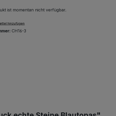
ukt ist momentan nicht verfügbar.
ttel hinzufügen
mmer:
CH16-3
uck echte Steine Blautopas"