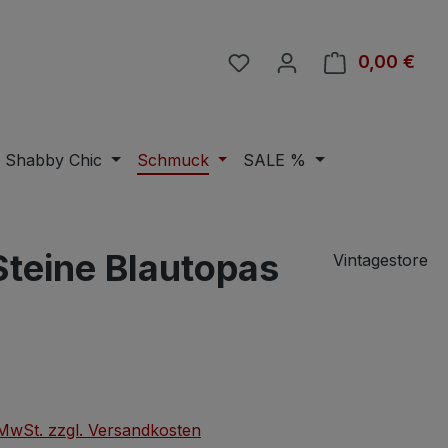
Du hast 0 Produkte auf 
0,00 €
Ware
Shabby Chic
Schmuck
SALE %
Steine Blautopas
Vintagestore
eis:
. MwSt. zzgl. Versandkosten