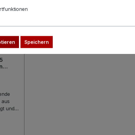
tfunktionen
ptieren
Speichern
5
in
arbeit
ende
 aus
igt und
inen
kfang