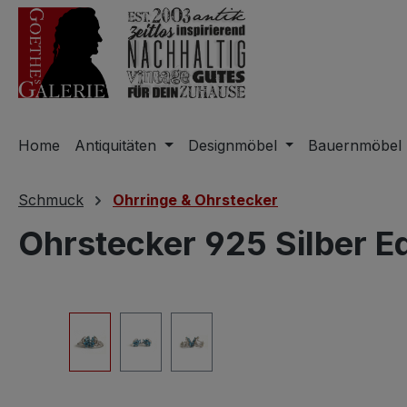
m Hauptinhalt springen
Zur Suche springen
Zur Hauptnavigation springen
Home
Antiquitäten
Designmöbel
Bauernmöbel
Schmuck
Ohrringe & Ohrstecker
Ohrstecker 925 Silber E