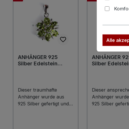
Komfor
Alle akze
ANHÄNGER 925
ANHÄNGER 92
Silber Edelstein
Silber Edelste
Schmuck Handarbeit
Schmuck Hand
Peridot
Peridot
Dieser traumhafte
Dieser ansprech
Anhänger wurde aus
Anhänger wurde
925 Silber gefertigt und
925 Silber gefert
stellt nicht nur einen
stellt nicht nur e
traumhaften Blickfang
traumhaften Blic
dar sondern
dar sondern