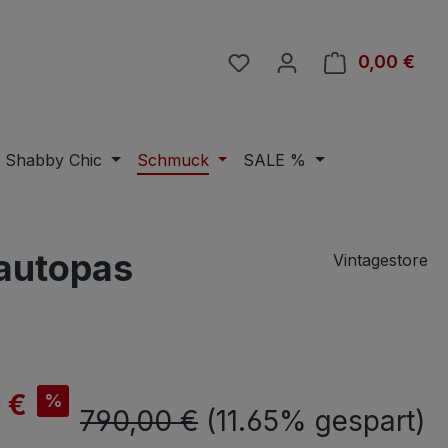
Du hast 0 Produkte auf 
0,00 €
Ware
Shabby Chic
Schmuck
SALE %
lautopas
Vintagestore
is:
 €
%
Regulärer Preis:
790,00 €
(11.65% gespart)