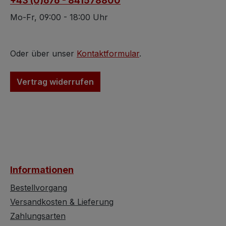
+43 (0)676 - 841578800
handelt es sich um
Pakistan.
natürlich gewachsene
Mo-Fr, 09:00 - 18:00 Uhr
Steine aus: Pakistan.
Oder über unser
Kontaktformular
.
Vertrag widerrufen
Informationen
Bestellvorgang
Versandkosten & Lieferung
Zahlungsarten