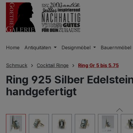
m Hauptinhalt springen
Zur Suche springen
Zur Hauptnavigation springen
Home
Antiquitäten
Designmöbel
Bauernmöbel
Schmuck
Cocktail Ringe
Ring Gr 5 bis 5.75
Ring 925 Silber Edelste
handgefertigt