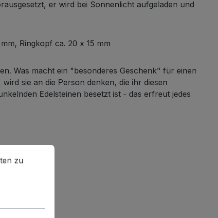
orausgesetzt, er wird bei Sonnenlicht aufgeladen und
1 mm, Ringkopf ca. 20 x 15 mm
eben. Was macht ein "besonderes Geschenk" für einen
wird sie an die Person denken, die ihr diesen
kelnden Edelsteinen besetzt ist - das erfreut jedes
en zu können.
Mehr Informationen ...
ten zu