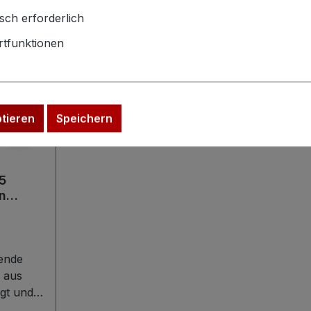
sch erforderlich
tfunktionen
ptieren
Speichern
5
in
arbeit
ende
 aus
igt und
inen