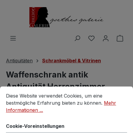
Zum Hauptinhalt springen
Du hast 0 Produ
Ware
Antiquitäten
Schrankmöbel & Vitrinen
Waffenschrank antik
Antiquität Herrenzimmer
Cookie-Voreinstellungen
Diese Website verwendet Cookies, um eine bestmögliche E
Diese Website verwendet Cookies, um eine
Bücherschrank
bestmögliche Erfahrung bieten zu können.
Mehr
Informationen ...
antiker Schrank
Cookie-Voreinstellungen