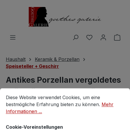
Zum Hauptinhalt springen
Du hast 0 Produ
Ware
Haushalt
Keramik & Porzellan
Speiseteller + Geschirr
Antikes Porzellan vergoldetes
Frühstücksset 5-tlg, Böhmen
Cookie-Voreinstellungen
Diese Website verwendet Cookies, um eine bestmögliche E
Diese Website verwendet Cookies, um eine
um 1790-1860
bestmögliche Erfahrung bieten zu können.
Mehr
Informationen ...
antik
Cookie-Voreinstellungen